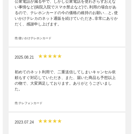
公衆電話が減る中で、しかし公衆電話を使わざらずおえな
い事情など(病院入院でスマホ禁止など)で､利用の場合があ
るので、テレホンカードの今の価格の維持のお願い…と､使
いかけテレカのネット通販を続けていただき､非常にありか
だく、感謝申し上げます。
売:使いかけテレホンカード
2025.08.21
初めてのネット利用で、二重送信してしまいキャンセル依
頼もすぐ対応していただき、また、届いた商品も予想以上
の物で、大変満足しております。ありがとうございまし
た。
売:テレフォンカード
2023.07.24