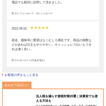
電話でも親切に説明して頂きました。
売:テレフォンカード、オレンジカード
2022.08.02
発送、価格等に要望はなくむしろ満足です。商品の残数な
どがあれば注文もやりやすい。キャッシュレス払いもでき
れば凄く良い。
売:テレホンカード(穴あき含む)
お客様の声をもっと見る
あわせて読みたい
法人税を減らす節税対策20選｜決算前でも使
える方法も
法人の節税対策には、役員報酬・社宅・共済・設備投資な