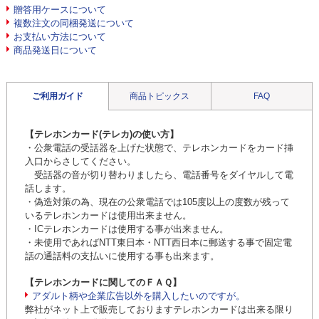
贈答用ケースについて
複数注文の同梱発送について
お支払い方法について
商品発送日について
ご利用ガイド
商品トピックス
FAQ
【テレホンカード(テレカ)の使い方】
・公衆電話の受話器を上げた状態で、テレホンカードをカード挿
入口からさしてください。
受話器の音が切り替わりましたら、電話番号をダイヤルして電
話します。
・偽造対策の為、現在の公衆電話では105度以上の度数が残って
いるテレホンカードは使用出来ません。
・ICテレホンカードは使用する事が出来ません。
・未使用であればNTT東日本・NTT西日本に郵送する事で固定電
話の通話料の支払いに使用する事も出来ます。
【テレホンカードに関してのＦＡＱ】
アダルト柄や企業広告以外を購入したいのですが。
弊社がネット上で販売しておりますテレホンカードは出来る限り