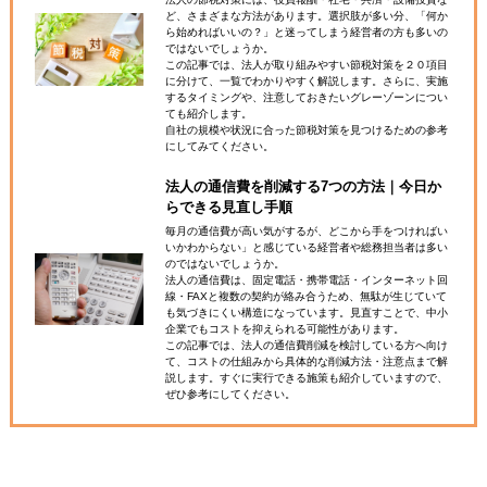
ど、さまざまな方法があります。選択肢が多い分、「何か
ら始めればいいの？」と迷ってしまう経営者の方も多いの
ではないでしょうか。
この記事では、法人が取り組みやすい節税対策を２０項目
に分けて、一覧でわかりやすく解説します。さらに、実施
するタイミングや、注意しておきたいグレーゾーンについ
ても紹介します。
自社の規模や状況に合った節税対策を見つけるための参考
にしてみてください。
法人の通信費を削減する7つの方法｜今日か
らできる見直し手順
毎月の通信費が高い気がするが、どこから手をつければい
いかわからない」と感じている経営者や総務担当者は多い
のではないでしょうか。
法人の通信費は、固定電話・携帯電話・インターネット回
線・FAXと複数の契約が絡み合うため、無駄が生じていて
も気づきにくい構造になっています。見直すことで、中小
企業でもコストを抑えられる可能性があります。
この記事では、法人の通信費削減を検討している方へ向け
て、コストの仕組みから具体的な削減方法・注意点まで解
説します。すぐに実行できる施策も紹介していますので、
ぜひ参考にしてください。