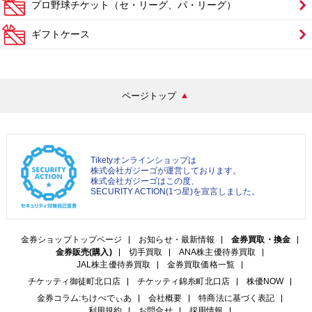
プロ野球チケット（セ・リーグ、パ・リーグ）
ギフトケース
ページトップ
Tiketyオンラインショップは
株式会社ガジーゴが運営しております。
株式会社ガジーゴはこの度、
SECURITY ACTION(1つ星)を宣言しました。
金券ショップトップページ
お知らせ・最新情報
金券買取・換金
金券販売(購入)
切手買取
ANA株主優待券買取
JAL株主優待券買取
金券買取価格一覧
チケッティ御徒町北口店
チケッティ錦糸町北口店
株優NOW
金券コラム:ちけぺでぃあ
会社概要
特商法に基づく表記
利用規約
お問合せ
採用情報