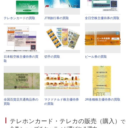
テレホンカードの買取
JTB旅行券の買取
全日空株主優待券の買取
日本航空株主優待券の買
切手の買取
ビール券の買取
取
全国百貨店共通商品券の
マクドナルド株主優待券
JR各種株主優待券の買取
買取
の買取
テレホンカード・テレカの販売（購入）
で