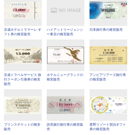
京成ホテルミラマーレ ギ
ハイアットリージェンシ
日本旅行券の格安販売
フト券の格安販売
ー東京の格安販売
京成トラベルサービス 旅
ホテルニューグランドの
アンビアツアーズ旅行券
行クーポン引換券の格安
格安販売
の格安販売
販売
プリンスチケットの格安
読売旅行旅行券の格安販
星野リゾート宿泊ギフト
販売
売
券の格安販売