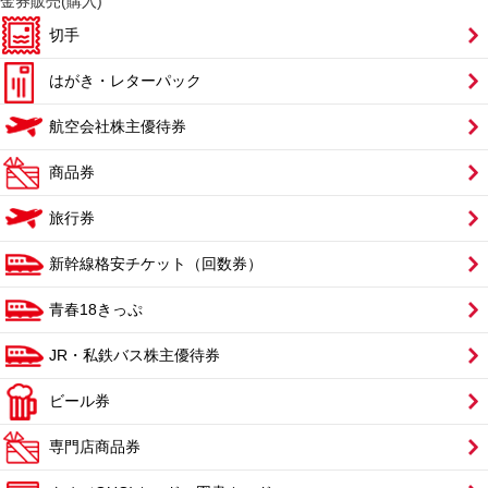
金券販売(購入)
切手
はがき・レターパック
航空会社株主優待券
商品券
旅行券
新幹線格安チケット（回数券）
青春18きっぷ
JR・私鉄バス株主優待券
ビール券
専門店商品券