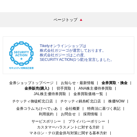
ページトップ
Tiketyオンラインショップは
株式会社ガジーゴが運営しております。
株式会社ガジーゴはこの度、
SECURITY ACTION(1つ星)を宣言しました。
金券ショップトップページ
お知らせ・最新情報
金券買取・換金
金券販売(購入)
切手買取
ANA株主優待券買取
JAL株主優待券買取
金券買取価格一覧
チケッティ御徒町北口店
チケッティ錦糸町北口店
株優NOW
金券コラム:ちけぺでぃあ
会社概要
特商法に基づく表記
利用規約
お問合せ
採用情報
サービスポリシー
プライバシーポリシー
カスタマーハラスメントに対する方針
マネロン・テロ資金供与対策に関する基本方針