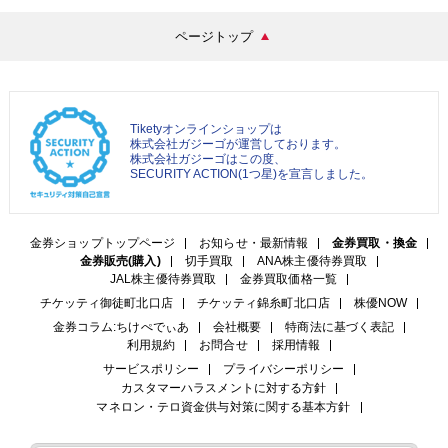
ページトップ
Tiketyオンラインショップは
株式会社ガジーゴが運営しております。
株式会社ガジーゴはこの度、
SECURITY ACTION(1つ星)を宣言しました。
金券ショップトップページ
お知らせ・最新情報
金券買取・換金
金券販売(購入)
切手買取
ANA株主優待券買取
JAL株主優待券買取
金券買取価格一覧
チケッティ御徒町北口店
チケッティ錦糸町北口店
株優NOW
金券コラム:ちけぺでぃあ
会社概要
特商法に基づく表記
利用規約
お問合せ
採用情報
サービスポリシー
プライバシーポリシー
カスタマーハラスメントに対する方針
マネロン・テロ資金供与対策に関する基本方針