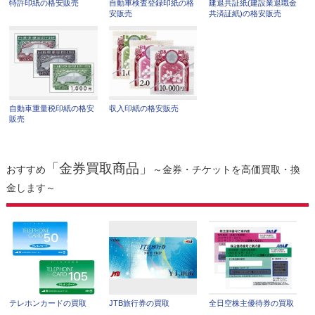
特許印紙の格安販売
自動車検査登録印紙の格
建退共証紙(建設業退職金
安販売
共済証紙)の格安販売
自動車重量税印紙の格安
収入印紙の格安販売
販売
「金券買取商品」
おすすめ
～金券・チケットを高価買取・換
金します～
テレホンカードの買取
JTB旅行券の買取
全日空株主優待券の買取