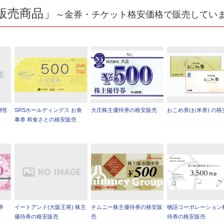
販売商品」
～金券・チケット格安価格で販売してい
贈答
SRSホールディングス お食
大庄株主優待券の格安販売
おこめ券(お米券) の
事券 和食さとの格安販売
券
イートアンド(大阪王将) 株主
チムニー株主優待券の格安販
物語コーポレーション
優待券の格安販売
売
待券の格安販売