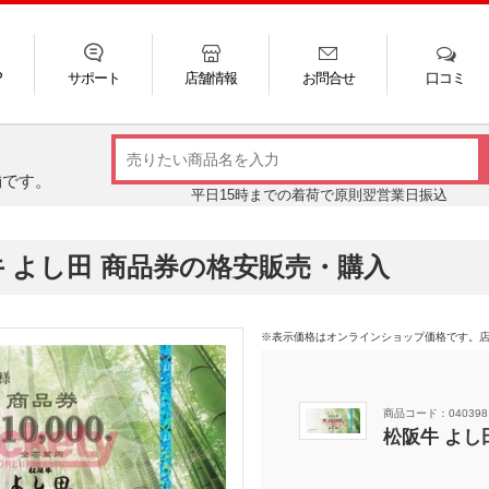
P
サポート
店舗情報
お問合せ
口コミ
LINE
FAQ
お電話
ご利用ガイド
メール
舗です。
平日15時までの着荷で原則翌営業日振込
 よし田 商品券の格安販売・購入
※表示価格はオンラインショップ価格です。
商品コード：040398
松阪牛 よし田 