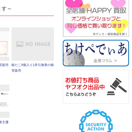
ます～
格安販売
銀だこ8個入り1舟引換券の格
安販売
株主優