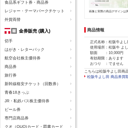
食品系ギフト券・商品券
レジャー・テーマパークチケット
画像と実際の商品デザインは
外貨両替
商品情報
金券販売 (購入)
切手
正式名称：松阪牛よし
使用場所：松阪牛 よ
はがき・レターパック
額面 ：10,000円
航空会社株主優待券
有効期限：あります
おつり ：でません
商品券
こちらは松阪牛よし田商
旅行券
松阪牛よし田 商品券買
新幹線格安チケット（回数券）
青春18きっぷ
JR・私鉄バス株主優待券
ビール券
専門店商品券
クオ（QUO)カード・図書カード