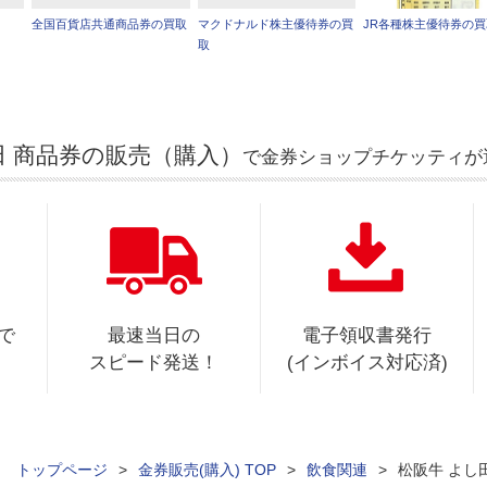
全国百貨店共通商品券の買取
マクドナルド株主優待券の買
JR各種株主優待券の
取
田 商品券の販売（購入）
で金券ショップチケッティが
で
最速当日の
電子領収書発行
スピード発送！
(インボイス対応済)
ィ トップページ
>
金券販売(購入) TOP
>
飲食関連
>
松阪牛 よし