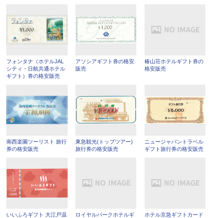
フォンタナ（ホテルJAL
アソシアギフト券の格安
椿山荘ホテルギフト券の
シティ・日航共通ホテル
販売
格安販売
ギフト）券の格安販売
南西楽園ツーリスト 旅行
東急観光(トップツアー)
ニュージャパントラベル
券の格安販売
旅行券の格安販売
ギフト旅行券の格安販売
いいふろギフト 大江戸温
ロイヤルパークホテルギ
ホテル京急ギフトカード