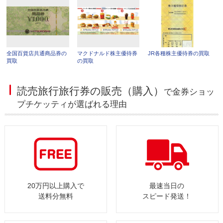
全国百貨店共通商品券の
マクドナルド株主優待券
JR各種株主優待券の買取
買取
の買取
読売旅行旅行券の販売（購入）
で金券ショッ
プチケッティが選ばれる理由
20万円以上購入で
最速当日の
送料分無料
スピード発送！