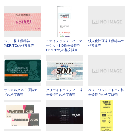
ベリテ株主優待券
ユナイテッドスーパーマ
鉄人化計画株主優待券の
(VERITE)の格安販売
ーケットHD株主優待券
格安販売
(マルエツ)の格安販売
サンマルク 株主優待カー
クリエイトエスディー 株
ベストワンドットコム株
ドの格安販売
主優待券の格安販売
主優待券の格安販売