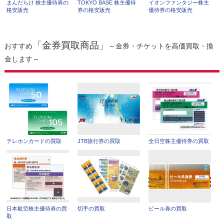
まんだらけ 株主優待券の
TOKYO BASE 株主優待
イオンファンタジー株主
格安販売
券の格安販売
優待券の格安販売
「金券買取商品」
おすすめ
～金券・チケットを高価買取・換
金します～
テレホンカードの買取
JTB旅行券の買取
全日空株主優待券の買取
日本航空株主優待券の買
切手の買取
ビール券の買取
取