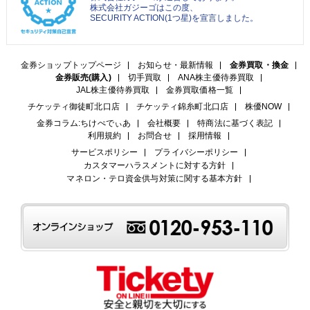
株式会社ガジーゴはこの度、
SECURITY ACTION(1つ星)を宣言しました。
金券ショップトップページ
お知らせ・最新情報
金券買取・換金
金券販売(購入)
切手買取
ANA株主優待券買取
JAL株主優待券買取
金券買取価格一覧
チケッティ御徒町北口店
チケッティ錦糸町北口店
株優NOW
金券コラム:ちけぺでぃあ
会社概要
特商法に基づく表記
利用規約
お問合せ
採用情報
サービスポリシー
プライバシーポリシー
カスタマーハラスメントに対する方針
マネロン・テロ資金供与対策に関する基本方針