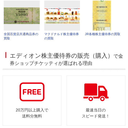
全国百貨店共通商品券の
マクドナルド株主優待券
JR各種株主優待券の買取
買取
の買取
エディオン株主優待券の販売（購入）
で金
券ショップチケッティが選ばれる理由
20万円以上購入で
最速当日の
送料分無料
スピード発送！