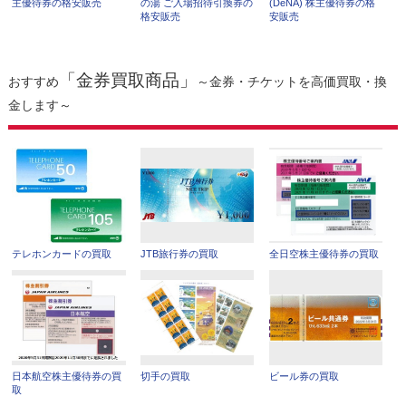
主優待券の格安販売
の湯 ご入場招待引換券の
(DeNA) 株主優待券の格
格安販売
安販売
「金券買取商品」
おすすめ
～金券・チケットを高価買取・換
金します～
テレホンカードの買取
JTB旅行券の買取
全日空株主優待券の買取
日本航空株主優待券の買
切手の買取
ビール券の買取
取