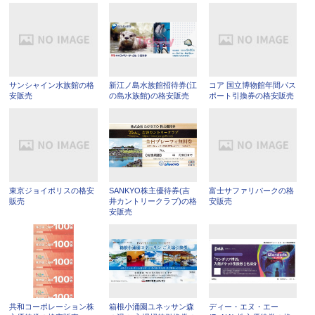
サンシャイン水族館の格
新江ノ島水族館招待券(江
コア 国立博物館年間パス
安販売
の島水族館)の格安販売
ポート引換券の格安販売
東京ジョイポリスの格安
SANKYO株主優待券(吉
富士サファリパークの格
販売
井カントリークラブ)の格
安販売
安販売
共和コーポレーション株
箱根小涌園ユネッサン森
ディー・エヌ・エー