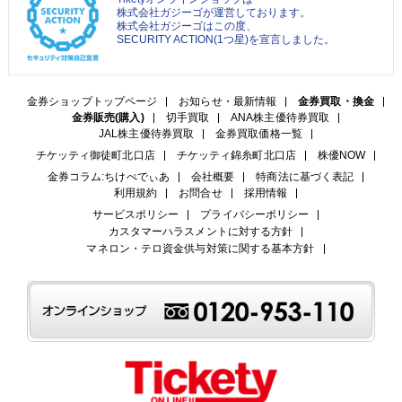
株式会社ガジーゴが運営しております。
株式会社ガジーゴはこの度、
SECURITY ACTION(1つ星)を宣言しました。
金券ショップトップページ
お知らせ・最新情報
金券買取・換金
金券販売(購入)
切手買取
ANA株主優待券買取
JAL株主優待券買取
金券買取価格一覧
チケッティ御徒町北口店
チケッティ錦糸町北口店
株優NOW
金券コラム:ちけぺでぃあ
会社概要
特商法に基づく表記
利用規約
お問合せ
採用情報
サービスポリシー
プライバシーポリシー
カスタマーハラスメントに対する方針
マネロン・テロ資金供与対策に関する基本方針