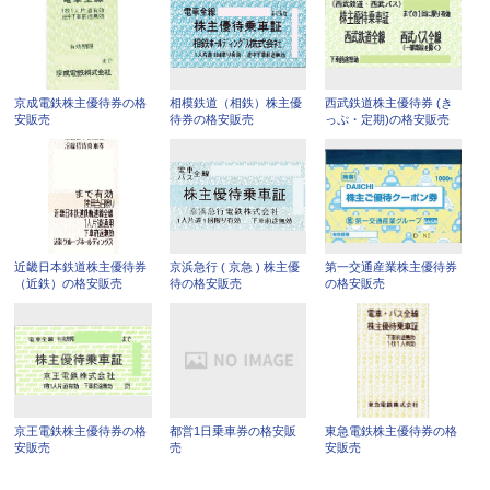
京成電鉄株主優待券の格
相模鉄道（相鉄）株主優
西武鉄道株主優待券 (き
安販売
待券の格安販売
っぷ・定期)の格安販売
近畿日本鉄道株主優待券
京浜急行 ( 京急 ) 株主優
第一交通産業株主優待券
（近鉄）の格安販売
待の格安販売
の格安販売
京王電鉄株主優待券の格
都営1日乗車券の格安販
東急電鉄株主優待券の格
安販売
売
安販売