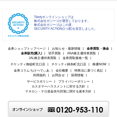
Tiketyオンラインショップは
株式会社ガジーゴが運営しております。
株式会社ガジーゴはこの度、
SECURITY ACTION(1つ星)を宣言しました。
金券ショップトップページ
お知らせ・最新情報
金券買取・換金
金券販売(購入)
切手買取
ANA株主優待券買取
JAL株主優待券買取
金券買取価格一覧
チケッティ御徒町北口店
チケッティ錦糸町北口店
株優NOW
金券コラム:ちけぺでぃあ
会社概要
特商法に基づく表記
利用規約
お問合せ
採用情報
サービスポリシー
プライバシーポリシー
カスタマーハラスメントに対する方針
マネロン・テロ資金供与対策に関する基本方針