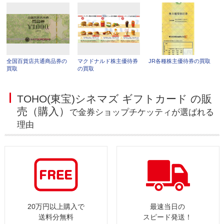
全国百貨店共通商品券の
マクドナルド株主優待券
JR各種株主優待券の買取
買取
の買取
TOHO(東宝)シネマズ ギフトカード の販
売（購入）
で金券ショップチケッティが選ばれる
理由
20万円以上購入で
最速当日の
送料分無料
スピード発送！