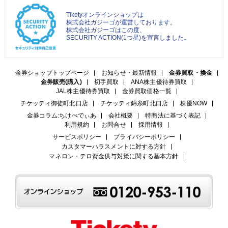
Tiketyオンラインショップは
株式会社ガジーゴが運営しております。
株式会社ガジーゴはこの度、
SECURITY ACTION(1つ星)を宣言しました。
金券ショップトップページ
お知らせ・最新情報
金券買取・換金
金券販売(購入)
切手買取
ANA株主優待券買取
JAL株主優待券買取
金券買取価格一覧
チケッティ御徒町北口店
チケッティ錦糸町北口店
株優NOW
金券コラム:ちけぺでぃあ
会社概要
特商法に基づく表記
利用規約
お問合せ
採用情報
サービスポリシー
プライバシーポリシー
カスタマーハラスメントに対する方針
マネロン・テロ資金供与対策に関する基本方針