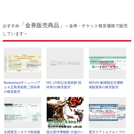
「金券販売商品」
おすすめ
～金券・チケット格安価格で販売
しています～
Bunkamuraザミュージア
DIC (川村記念美術館 招
MOVIX 劇場指定共通映
ム＆五島美術館ご招待券
待券)の格安販売
画観賞券の格安販売
の格安販売
全国東宝シネマズ映画鑑
国立西洋博物館 大地のハ
東京テアトルグループの