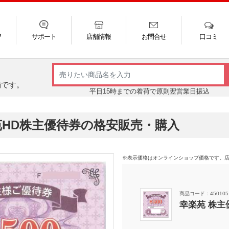
P
サポート
店舗情報
お問合せ
口コミ
LINE
FAQ
お電話
ご利用ガイド
メール
舗です。
平日15時までの着荷で原則翌営業日振込
苑HD株主優待券の格安販売・購入
※表示価格はオンラインショップ価格です。
商品コード：450105
幸楽苑 株主優