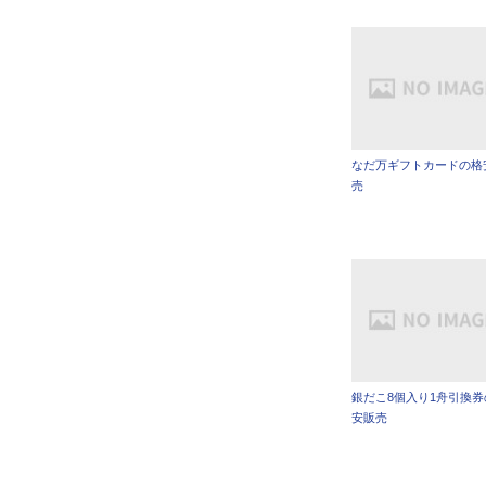
なだ万ギフトカードの格
売
銀だこ8個入り1舟引換券
安販売