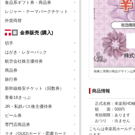
食品系ギフト券・商品券
レジャー・テーマパークチケット
外貨両替
金券販売 (購入)
切手
はがき・レターパック
航空会社株主優待券
商品券
画像と実際の商品デザインは
旅行券
新幹線格安チケット（回数券）
商品情報
青春18きっぷ
正式名称：幸楽苑HD
JR・私鉄バス株主優待券
額 面：500円
有効期限：あります
ビール券
おつり ：出ません
専門店商品券
こちらは幸楽苑ホールデ
クオ（QUO)カード・図書カード
ります。