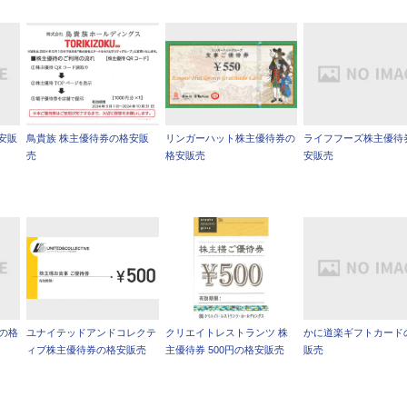
安販
鳥貴族 株主優待券の格安販
リンガーハット株主優待券の
ライフフーズ株主優待
売
格安販売
安販売
の格
ユナイテッドアンドコレクテ
クリエイトレストランツ 株
かに道楽ギフトカード
ィブ株主優待券の格安販売
主優待券 500円の格安販売
販売