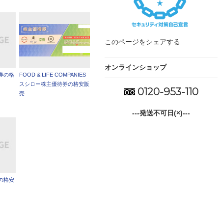
このページをシェアする
オンラインショップ
券の格
FOOD & LIFE COMPANIES
スシロー株主優待券の格安販
0120-953-110
売
---発送不可日(×)---
の格安