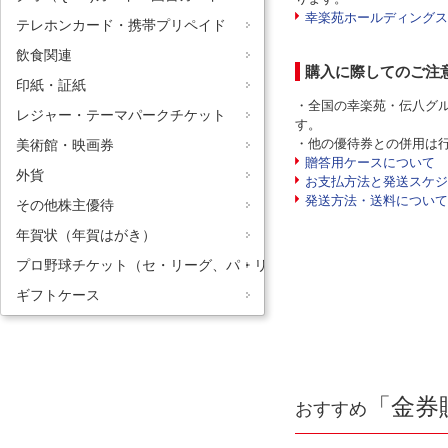
幸楽苑ホールディングス
テレホンカード・携帯プリペイド
飲食関連
購入に際してのご注
印紙・証紙
・全国の幸楽苑・伝八グ
レジャー・テーマパークチケット
す。
・他の優待券との併用は
美術館・映画券
贈答用ケースについて
外貨
お支払方法と発送スケジ
発送方法・送料について
その他株主優待
年賀状（年賀はがき）
プロ野球チケット（セ・リーグ、パ・リーグ）
ギフトケース
「金券
おすすめ