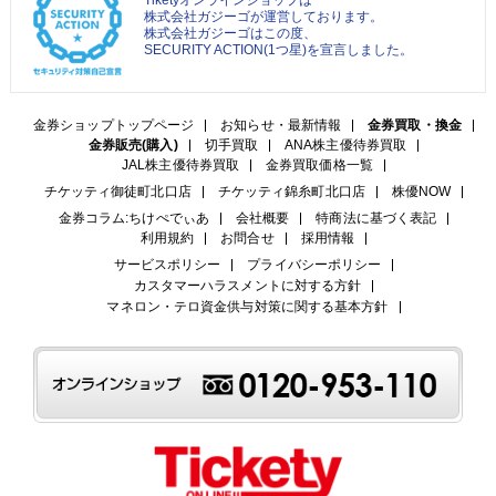
株式会社ガジーゴが運営しております。
株式会社ガジーゴはこの度、
SECURITY ACTION(1つ星)を宣言しました。
金券ショップトップページ
お知らせ・最新情報
金券買取・換金
金券販売(購入)
切手買取
ANA株主優待券買取
JAL株主優待券買取
金券買取価格一覧
チケッティ御徒町北口店
チケッティ錦糸町北口店
株優NOW
金券コラム:ちけぺでぃあ
会社概要
特商法に基づく表記
利用規約
お問合せ
採用情報
サービスポリシー
プライバシーポリシー
カスタマーハラスメントに対する方針
マネロン・テロ資金供与対策に関する基本方針