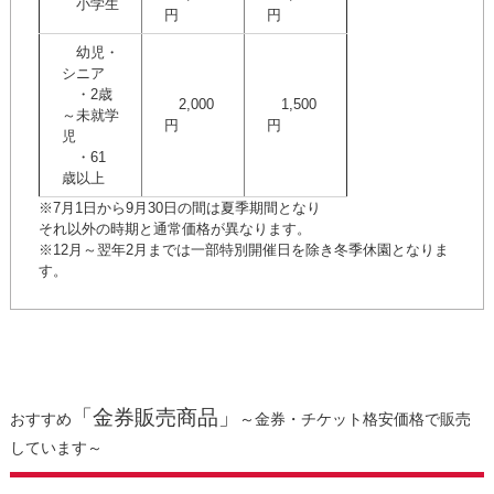
小学生
円
円
幼児・
シニア
・2歳
2,000
1,500
～未就学
円
円
児
・61
歳以上
※7月1日から9月30日の間は夏季期間となり
それ以外の時期と通常価格が異なります。
※12月～翌年2月までは一部特別開催日を除き冬季休園となりま
す。
「金券販売商品」
おすすめ
～金券・チケット格安価格で販売
しています～