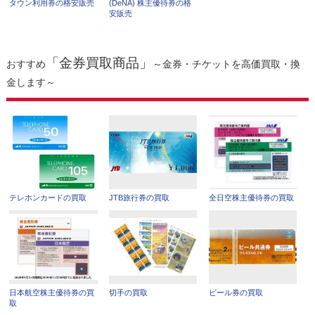
タウン利用券の格安販売
(DeNA) 株主優待券の格
安販売
「金券買取商品」
おすすめ
～金券・チケットを高価買取・換
金します～
テレホンカードの買取
JTB旅行券の買取
全日空株主優待券の買取
日本航空株主優待券の買
切手の買取
ビール券の買取
取