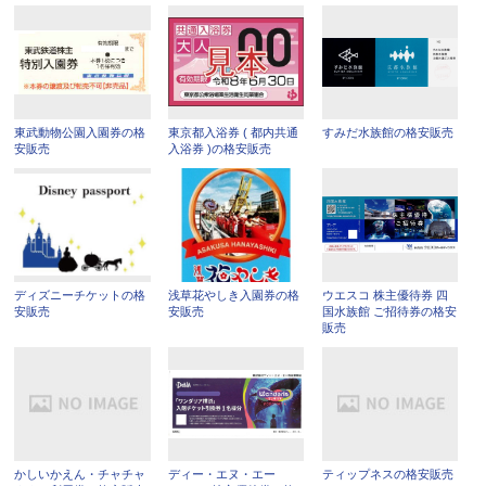
東武動物公園入園券の格
東京都入浴券 ( 都内共通
すみだ水族館の格安販売
安販売
入浴券 )の格安販売
ディズニーチケットの格
浅草花やしき入園券の格
ウエスコ 株主優待券 四
安販売
安販売
国水族館 ご招待券の格安
販売
かしいかえん・チャチャ
ディー・エヌ・エー
ティップネスの格安販売