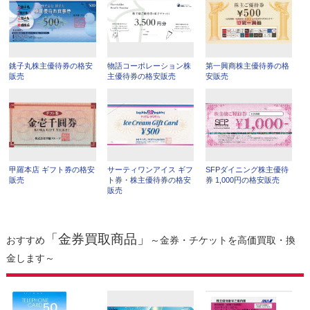
銚子丸株主優待券の格安
物語コーポレーション株
第一興商株主優待券の格
販売
主優待券の格安販売
安販売
甲羅本店 ギフト券の格安
サーティワンアイス ギフ
SFPダイニング株主優待
販売
ト券・株主優待券の格安
券 1,000円の格安販売
販売
「金券買取商品」
おすすめ
～金券・チケットを高価買取・換
金します～