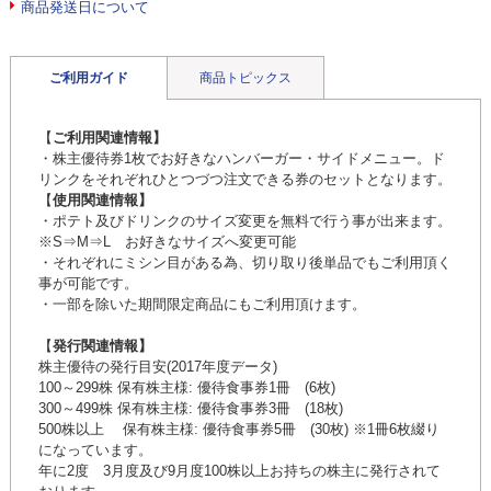
商品発送日について
ご利用ガイド
商品トピックス
【
ご利用関連情報】
・株主優待券1枚でお好きなハンバーガー・サイドメニュー。ド
リンクをそれぞれひとつづつ注文できる券のセットとなります。
【
使用関連情報】
・ポテト及びドリンクのサイズ変更を無料で行う事が出来ます。
※S⇒M⇒L お好きなサイズへ変更可能
・それぞれにミシン目がある為、切り取り後単品でもご利用頂く
事が可能です。
・一部を除いた期間限定商品にもご利用頂けます。
【
発行関連情報】
株主優待の発行目安(2017年度データ)
100～299株 保有株主様: 優待食事券1冊 (6枚)
300～499株 保有株主様: 優待食事券3冊 (18枚)
500株以上 保有株主様: 優待食事券5冊 (30枚) ※1冊6枚綴り
になっています。
年に2度 3月度及び9月度100株以上お持ちの株主に発行されて