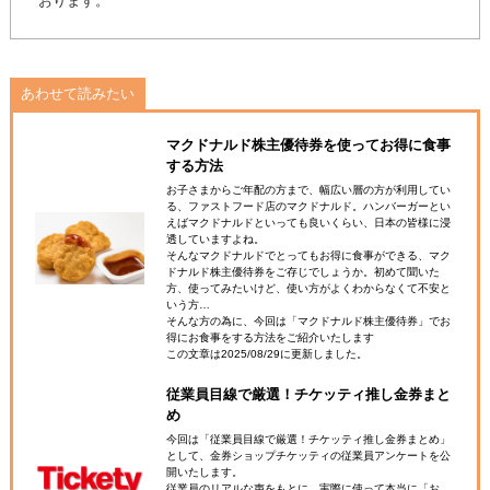
おります。
あわせて読みたい
マクドナルド株主優待券を使ってお得に食事
する方法
お子さまからご年配の方まで、幅広い層の方が利用してい
る、ファストフード店のマクドナルド。ハンバーガーとい
えばマクドナルドといっても良いくらい、日本の皆様に浸
透していますよね。
そんなマクドナルドでとってもお得に食事ができる、マク
ドナルド株主優待券をご存じでしょうか。初めて聞いた
方、使ってみたいけど、使い方がよくわからなくて不安と
いう方…
そんな方の為に、今回は「マクドナルド株主優待券」でお
得にお食事をする方法をご紹介いたします
この文章は2025/08/29に更新しました。
従業員目線で厳選！チケッティ推し金券まと
め
今回は「従業員目線で厳選！チケッティ推し金券まとめ」
として、金券ショップチケッティの従業員アンケートを公
開いたします。
従業員のリアルな声をもとに、実際に使って本当に「お