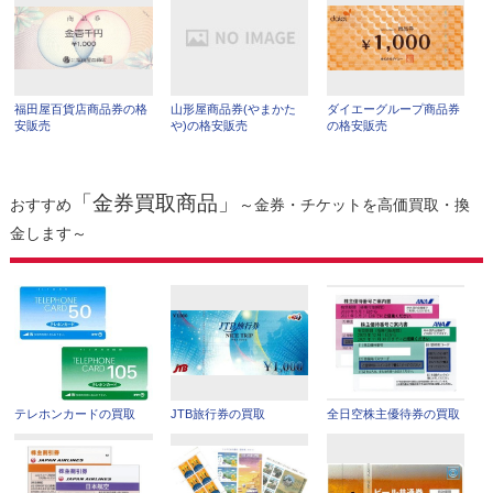
福田屋百貨店商品券の格
山形屋商品券(やまかた
ダイエーグループ商品券
安販売
や)の格安販売
の格安販売
「金券買取商品」
おすすめ
～金券・チケットを高価買取・換
金します～
テレホンカードの買取
JTB旅行券の買取
全日空株主優待券の買取