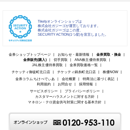
Tiketyオンラインショップは
株式会社ガジーゴが運営しております。
株式会社ガジーゴはこの度、
SECURITY ACTION(1つ星)を宣言しました。
金券ショップトップページ
お知らせ・最新情報
金券買取・換金
金券販売(購入)
切手買取
ANA株主優待券買取
JAL株主優待券買取
金券買取価格一覧
チケッティ御徒町北口店
チケッティ錦糸町北口店
株優NOW
金券コラム:ちけぺでぃあ
会社概要
特商法に基づく表記
利用規約
お問合せ
採用情報
サービスポリシー
プライバシーポリシー
カスタマーハラスメントに対する方針
マネロン・テロ資金供与対策に関する基本方針