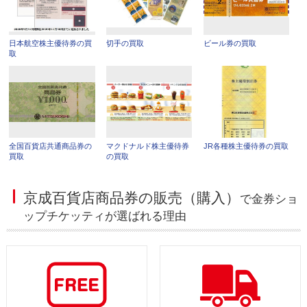
日本航空株主優待券の買
切手の買取
ビール券の買取
取
全国百貨店共通商品券の
マクドナルド株主優待券
JR各種株主優待券の買取
買取
の買取
京成百貨店商品券の販売（購入）
で金券ショ
ップチケッティが選ばれる理由