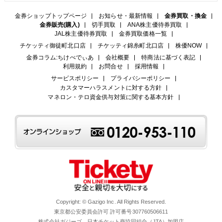
金券ショップトップページ
お知らせ・最新情報
金券買取・換金
金券販売(購入)
切手買取
ANA株主優待券買取
JAL株主優待券買取
金券買取価格一覧
チケッティ御徒町北口店
チケッティ錦糸町北口店
株優NOW
金券コラム:ちけぺでぃあ
会社概要
特商法に基づく表記
利用規約
お問合せ
採用情報
サービスポリシー
プライバシーポリシー
カスタマーハラスメントに対する方針
マネロン・テロ資金供与対策に関する基本方針
Copyright: © Gazigo Inc. All Rights Reserved.
東京都公安委員会許可 許可番号307760506611
株式会社ガジーゴ 日本チケット商協同組合（JTA）加盟店