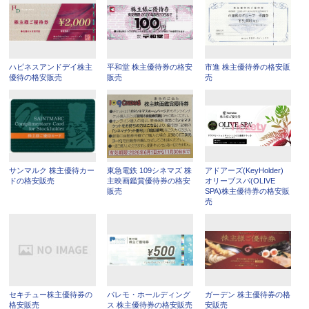
ハピネスアンドデイ株主
平和堂 株主優待券の格安
市進 株主優待券の格安販
優待の格安販売
販売
売
サンマルク 株主優待カー
東急電鉄 109シネマズ 株
アドアーズ(KeyHolder)
ドの格安販売
主映画鑑賞優待券の格安
オリーブスパ(OLIVE
販売
SPA)株主優待券の格安販
売
セキチュー株主優待券の
パレモ・ホールディング
ガーデン 株主優待券の格
格安販売
ス 株主優待券の格安販売
安販売