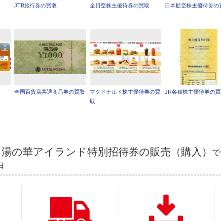
JTB旅行券の買取
全日空株主優待券の買取
日本航空株主優待券の
全国百貨店共通商品券の買取
マクドナルド株主優待券の買
JR各種株主優待券の
取
ト湯の華アイランド特別招待券の販売（購入）
で
由