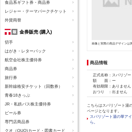
食品系ギフト券・商品券
レジャー・テーマパークチケット
外貨両替
金券販売 (購入)
切手
画像と実際の商品デザインは
はがき・レターパック
航空会社株主優待券
商品情報
商品券
正式名称：スパリゾー
旅行券
額 面：ー
有効期限：ありません
新幹線格安チケット（回数券）
おつり ：出ません
青春18きっぷ
JR・私鉄バス株主優待券
こちらはスパリゾート湯
ページとなります。
ビール券
スパリゾート湯の華アイ
専門店商品券
ら。
クオ（QUO)カード・図書カード