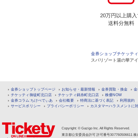
20万円以上購入
送料分無料
金券ショップチケッテ
スパリゾート湯の華ア
金券ショップトップページ
お知らせ・最新情報
金券買取・換金
金
チケッティ御徒町北口店
チケッティ錦糸町北口店
株優NOW
金券コラム:ちけぺでぃあ
会社概要
特商法に基づく表記
利用規約
サービスポリシー
プライバシーポリシー
カスタマーハラスメントに
Copyright: © Gazigo Inc. All Rights Reserved.
東京都公安委員会許可 許可番号30776050661