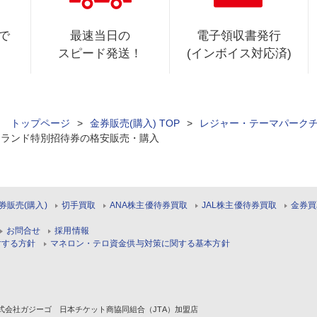
で
最速当日の
電子領収書発行
スピード発送！
(インボイス対応済)
ィ トップページ
>
金券販売(購入) TOP
>
レジャー・テーマパーク
イランド特別招待券の格安販売・購入
券販売(購入)
切手買取
ANA株主優待券買取
JAL株主優待券買取
金券買
お問合せ
採用情報
対する方針
マネロン・テロ資金供与対策に関する基本方針
1 株式会社ガジーゴ 日本チケット商協同組合（JTA）加盟店