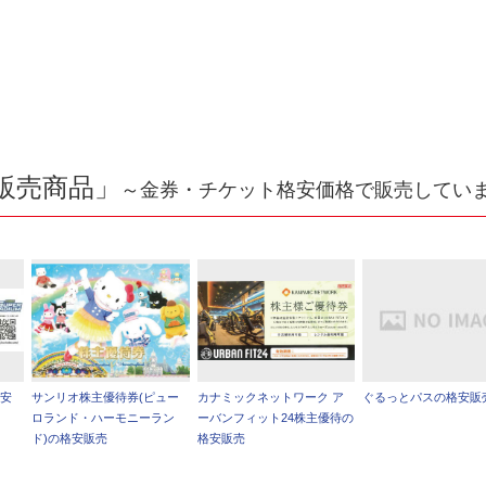
販売商品」
～金券・チケット格安価格で販売してい
格安
サンリオ株主優待券(ピュー
カナミックネットワーク ア
ぐるっとパスの格安販
ロランド・ハーモニーラン
ーバンフィット24株主優待の
ド)の格安販売
格安販売