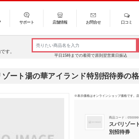
P
サポート
店舗情報
お問合せ
口コミ
LINE
FAQ
お電話
ご利用ガイド
メール
舗です。
平日15時までの着荷で原則翌営業日振込
リゾート湯の華アイランド特別招待券の格
※表示価格はオンラインショップ価格です。
商品コード：050099
スパリゾー
別招待券