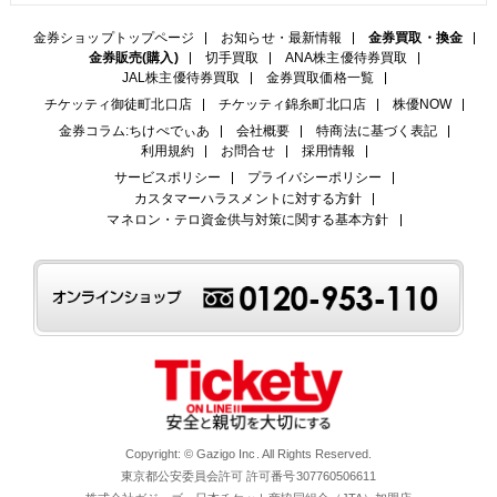
金券ショップトップページ
お知らせ・最新情報
金券買取・換金
金券販売(購入)
切手買取
ANA株主優待券買取
JAL株主優待券買取
金券買取価格一覧
チケッティ御徒町北口店
チケッティ錦糸町北口店
株優NOW
金券コラム:ちけぺでぃあ
会社概要
特商法に基づく表記
利用規約
お問合せ
採用情報
サービスポリシー
プライバシーポリシー
カスタマーハラスメントに対する方針
マネロン・テロ資金供与対策に関する基本方針
Copyright: © Gazigo Inc. All Rights Reserved.
東京都公安委員会許可 許可番号307760506611