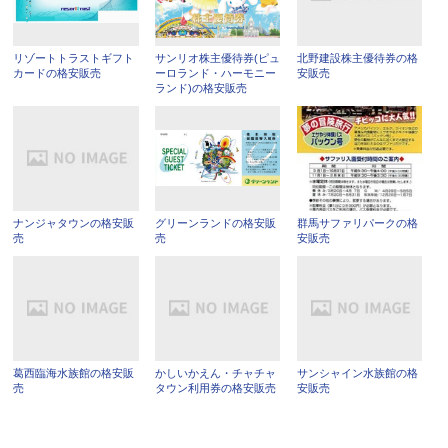
リゾートトラストギフト
サンリオ株主優待券(ピュ
北野建設株主優待券の格
カードの格安販売
ーロランド・ハーモニー
安販売
ランド)の格安販売
ナンジャタウンの格安販
グリーンランドの格安販
群馬サファリパークの格
売
売
安販売
葛西臨海水族館の格安販
かしいかえん・チャチャ
サンシャイン水族館の格
売
タウン利用券の格安販売
安販売