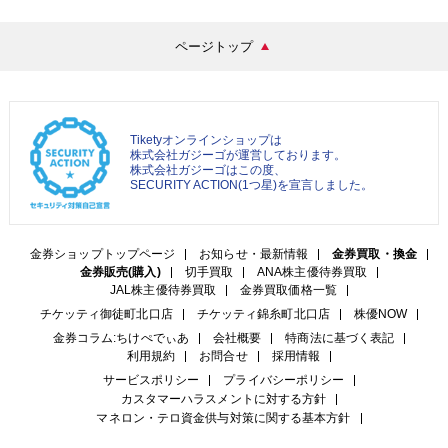
ページトップ
Tiketyオンラインショップは
株式会社ガジーゴが運営しております。
株式会社ガジーゴはこの度、
SECURITY ACTION(1つ星)を宣言しました。
金券ショップトップページ
お知らせ・最新情報
金券買取・換金
金券販売(購入)
切手買取
ANA株主優待券買取
JAL株主優待券買取
金券買取価格一覧
チケッティ御徒町北口店
チケッティ錦糸町北口店
株優NOW
金券コラム:ちけぺでぃあ
会社概要
特商法に基づく表記
利用規約
お問合せ
採用情報
サービスポリシー
プライバシーポリシー
カスタマーハラスメントに対する方針
マネロン・テロ資金供与対策に関する基本方針