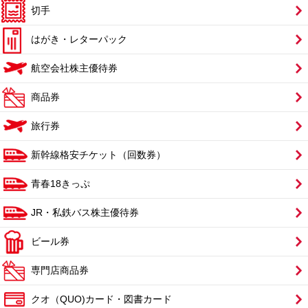
切手
はがき・レターパック
航空会社株主優待券
商品券
旅行券
新幹線格安チケット（回数券）
青春18きっぷ
JR・私鉄バス株主優待券
ビール券
専門店商品券
クオ（QUO)カード・図書カード