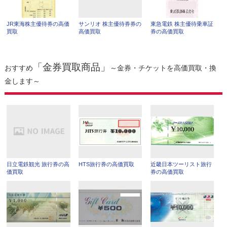
JR東海株主優待券の高価
サンリオ 株主優待券券の
東急電鉄 株主優待乗車証
買取
高価買取
券の高価買取
「金券買取商品」
おすすめ
～金券・チケットを高価買取・換
金します～
日立電鉄観光 旅行券の高
HTS旅行券の高価買取
近畿日本ツーリスト旅行
価買取
券の高価買取