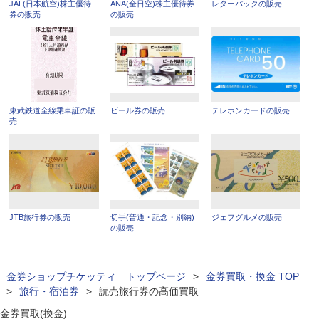
JAL(日本航空)株主優待
ANA(全日空)株主優待券
レターパックの販売
券の販売
の販売
東武鉄道全線乗車証の販
ビール券の販売
テレホンカードの販売
売
JTB旅行券の販売
切手(普通・記念・別納)
ジェフグルメの販売
の販売
金券ショップチケッティ トップページ
>
金券買取・換金 TOP
>
旅行・宿泊券
>
読売旅行券の高価買取
金券買取(換金)