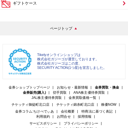
ギフトケース
ページトップ
Tiketyオンラインショップは
株式会社ガジーゴが運営しております。
株式会社ガジーゴはこの度、
SECURITY ACTION(1つ星)を宣言しました。
金券ショップトップページ
お知らせ・最新情報
金券買取・換金
金券販売(購入)
切手買取
ANA株主優待券買取
JAL株主優待券買取
金券買取価格一覧
チケッティ御徒町北口店
チケッティ錦糸町北口店
株優NOW
金券コラム:ちけぺでぃあ
会社概要
特商法に基づく表記
利用規約
お問合せ
採用情報
サービスポリシー
プライバシーポリシー