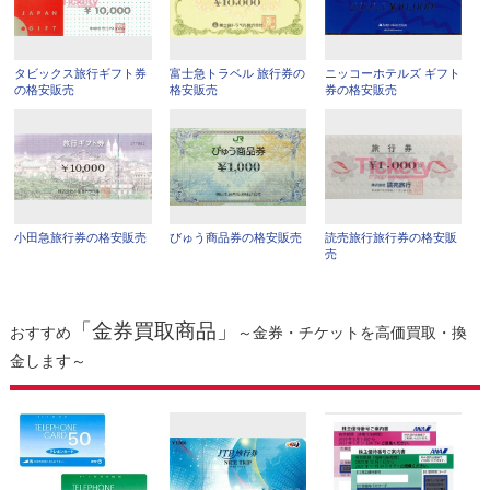
タビックス旅行ギフト券
富士急トラベル 旅行券の
ニッコーホテルズ ギフト
の格安販売
格安販売
券の格安販売
小田急旅行券の格安販売
びゅう商品券の格安販売
読売旅行旅行券の格安販
売
「金券買取商品」
おすすめ
～金券・チケットを高価買取・換
金します～