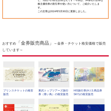
と、1割から5割もお得なんです！今回は、JR各社のお得な
株主優待券の割引率や使い方について、ご紹介いたしま
す。
この文章は2024年5月30日に更新しました。
「金券販売商品」
おすすめ
～金券・チケット格安価格で販売
しています～
プリンスチケットの格安
東武トップツアーズ旅行
HIS旅行券(H.I.S.商品券
販売
券（青い鳥）の格安販売
SKY)の格安販売