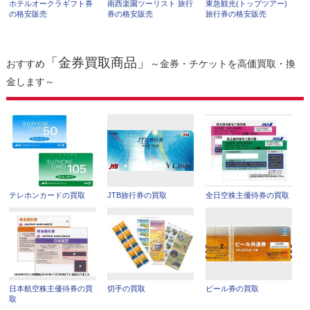
ホテルオークラギフト券
南西楽園ツーリスト 旅行
東急観光(トップツアー)
の格安販売
券の格安販売
旅行券の格安販売
「金券買取商品」
おすすめ
～金券・チケットを高価買取・換
金します～
テレホンカードの買取
JTB旅行券の買取
全日空株主優待券の買取
日本航空株主優待券の買
切手の買取
ビール券の買取
取