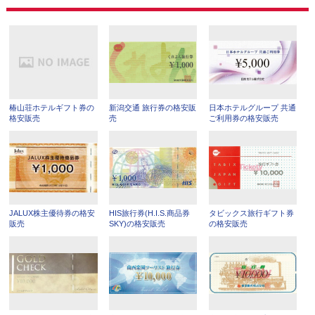
椿山荘ホテルギフト券の
新潟交通 旅行券の格安販
日本ホテルグループ 共通
格安販売
売
ご利用券の格安販売
JALUX株主優待券の格安
HIS旅行券(H.I.S.商品券
タビックス旅行ギフト券
販売
SKY)の格安販売
の格安販売