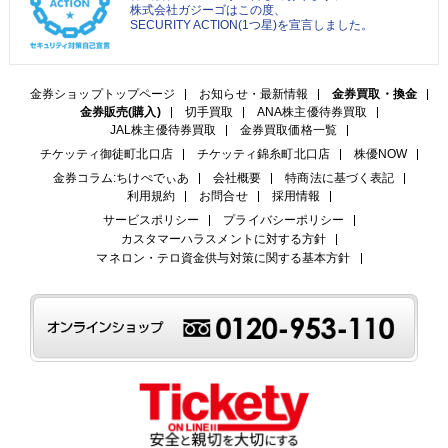
株式会社ガジーゴはこの度、
SECURITY ACTION(1つ星)を宣言しました。
金券ショップトップページ
お知らせ・最新情報
金券買取・換金
金券販売(購入)
切手買取
ANA株主優待券買取
JAL株主優待券買取
金券買取価格一覧
チケッティ御徒町北口店
チケッティ錦糸町北口店
株優NOW
金券コラム:ちけぺでぃあ
会社概要
特商法に基づく表記
利用規約
お問合せ
採用情報
サービスポリシー
プライバシーポリシー
カスタマーハラスメントに対する方針
マネロン・テロ資金供与対策に関する基本方針