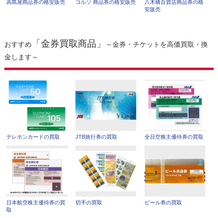
高島屋商品券の格安販売
コルソ 商品券の格安販売
八木橋百貨店商品券の格
安販売
「金券買取商品」
おすすめ
～金券・チケットを高価買取・換
金します～
テレホンカードの買取
JTB旅行券の買取
全日空株主優待券の買取
日本航空株主優待券の買
切手の買取
ビール券の買取
取