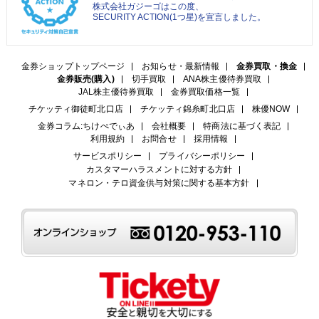
株式会社ガジーゴはこの度、
SECURITY ACTION(1つ星)を宣言しました。
金券ショップトップページ
お知らせ・最新情報
金券買取・換金
金券販売(購入)
切手買取
ANA株主優待券買取
JAL株主優待券買取
金券買取価格一覧
チケッティ御徒町北口店
チケッティ錦糸町北口店
株優NOW
金券コラム:ちけぺでぃあ
会社概要
特商法に基づく表記
利用規約
お問合せ
採用情報
サービスポリシー
プライバシーポリシー
カスタマーハラスメントに対する方針
マネロン・テロ資金供与対策に関する基本方針