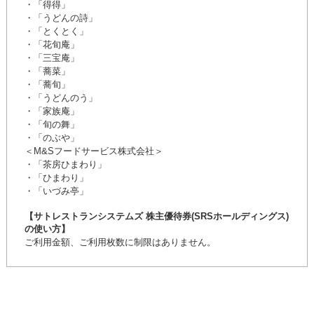
・「得得」
・「うどんの詩」
・「とくとく」
・「花旬庵」
・「三宝庵」
・「蕎菜」
・「蕎旬」
・「うどんのう」
・「家族庵」
・「旬の舞」
・「のぶや」
＜M&Sフードサービス株式会社＞
・「茶房ひまわり」
・「ひまわり」
・「いづみ亭」
【サトレストランシステムズ 株主優待券(SRSホールディングス)
の使い方】
ご利用金額、ご利用枚数に制限はありません。