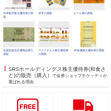
日本航空株主優待券の買
切手の買取
ビール券の買取
取
全国百貨店共通商品券の
マクドナルド株主優待券
JR各種株主優待券の買取
買取
の買取
SRSホールディングス株主優待券(和食さ
と)の販売（購入）
で金券ショップチケッティが
選ばれる理由