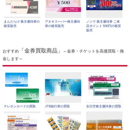
まんだらけ 株主優待券の
アオキスーパー株主優待
ノジマ 株主優待券 ご来
格安販売
券の格安販売
店ポイント 500円の格安
販売
「金券買取商品」
おすすめ
～金券・チケットを高価買取・換
金します～
テレホンカードの買取
JTB旅行券の買取
全日空株主優待券の買取