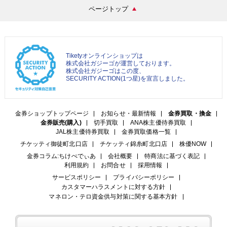
ページトップ
Tiketyオンラインショップは
株式会社ガジーゴが運営しております。
株式会社ガジーゴはこの度、
SECURITY ACTION(1つ星)を宣言しました。
金券ショップトップページ
お知らせ・最新情報
金券買取・換金
金券販売(購入)
切手買取
ANA株主優待券買取
JAL株主優待券買取
金券買取価格一覧
チケッティ御徒町北口店
チケッティ錦糸町北口店
株優NOW
金券コラム:ちけぺでぃあ
会社概要
特商法に基づく表記
利用規約
お問合せ
採用情報
サービスポリシー
プライバシーポリシー
カスタマーハラスメントに対する方針
マネロン・テロ資金供与対策に関する基本方針