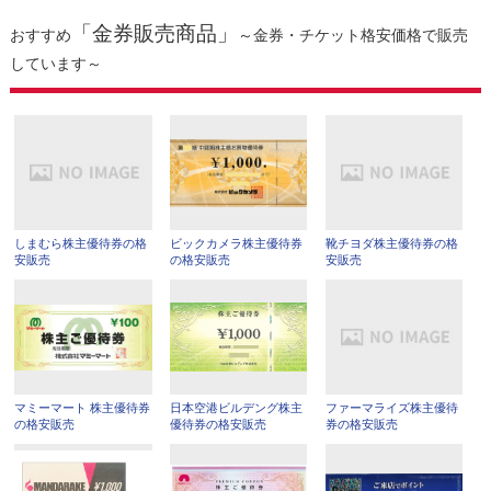
「金券販売商品」
おすすめ
～金券・チケット格安価格で販売
しています～
しまむら株主優待券の格
ビックカメラ株主優待券
靴チヨダ株主優待券の格
安販売
の格安販売
安販売
マミーマート 株主優待券
日本空港ビルデング株主
ファーマライズ株主優待
の格安販売
優待券の格安販売
券の格安販売