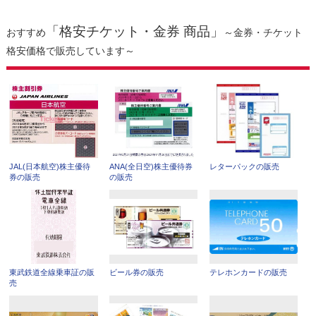
「格安チケット・金券 商品」
おすすめ
～金券・チケット
格安価格で販売しています～
JAL(日本航空)株主優待
ANA(全日空)株主優待券
レターパックの販売
券の販売
の販売
東武鉄道全線乗車証の販
ビール券の販売
テレホンカードの販売
売