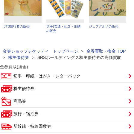
JTB旅行券の販売
切手(普通・記念・別納)
ジェフグルメの販売
の販売
金券ショップチケッティ トップページ
>
金券買取・換金 TOP
>
株主優待券
>
SRSホールディングス株主優待券の高価買取
金券買取(換金)
切手・印紙・はがき・レターパック
株主優待券
商品券
旅行・宿泊券
新幹線・特急回数券