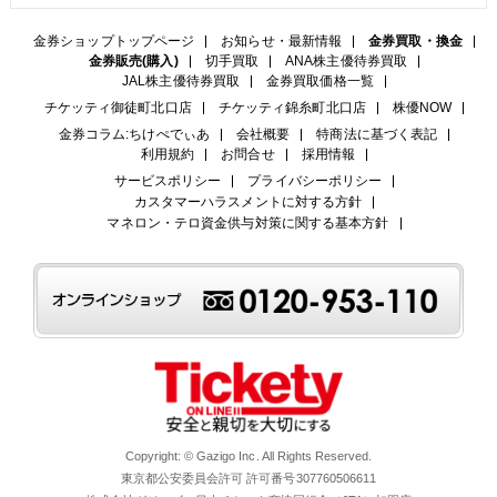
金券ショップトップページ
お知らせ・最新情報
金券買取・換金
金券販売(購入)
切手買取
ANA株主優待券買取
JAL株主優待券買取
金券買取価格一覧
チケッティ御徒町北口店
チケッティ錦糸町北口店
株優NOW
金券コラム:ちけぺでぃあ
会社概要
特商法に基づく表記
利用規約
お問合せ
採用情報
サービスポリシー
プライバシーポリシー
カスタマーハラスメントに対する方針
マネロン・テロ資金供与対策に関する基本方針
Copyright: © Gazigo Inc. All Rights Reserved.
東京都公安委員会許可 許可番号307760506611