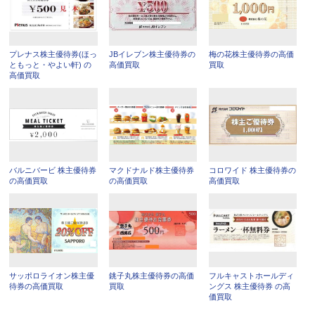
プレナス株主優待券(ほっ
JBイレブン株主優待券の
梅の花株主優待券の高価
ともっと・やよい軒) の
高価買取
買取
高価買取
バルニバービ 株主優待券
マクドナルド株主優待券
コロワイド 株主優待券の
の高価買取
の高価買取
高価買取
サッポロライオン株主優
銚子丸株主優待券の高価
フルキャストホールディ
待券の高価買取
買取
ングス 株主優待券 の高
価買取