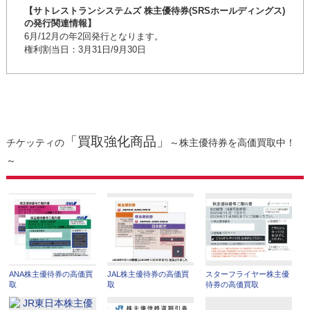
【サトレストランシステムズ 株主優待券(SRSホールディングス)
の発行関連情報】
6月/12月の年2回発行となります。
権利割当日：3月31日/9月30日
「買取強化商品」
チケッティの
～株主優待券を高価買取中！
～
ANA株主優待券の高価買
JAL株主優待券の高価買
スターフライヤー株主優
取
取
待券の高価買取