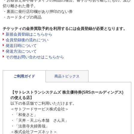
・お取替え券や冊子タイプの商品の場合、冊子から切り離したもの、及び
切り離された冊子。
・裏面に発行店印欄があり押印のない券
・カードタイプの商品
チケッティの金券買取予約を利用するには会員登録が必要となります。
新規会員登録はこちらから
会員登録後の流れについ
発送日時について
発送方法について
その他お問い合わせはこちらから
ご利用ガイド
商品トピックス
【サトレストランシステムズ 株主優待券(SRSホールディングス)
の使える店】
以下の各店舗でご利用いただけます。
＜サトフードサービス株式会社＞
・「和食さと」
・「天丼・天ぷら本舗 さん天」
・「法善寺夫婦善哉」
＜株式会社フーズネット＞