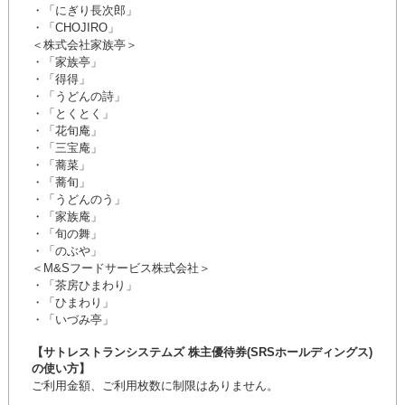
・「にぎり長次郎」
・「CHOJIRO」
＜株式会社家族亭＞
・「家族亭」
・「得得」
・「うどんの詩」
・「とくとく」
・「花旬庵」
・「三宝庵」
・「蕎菜」
・「蕎旬」
・「うどんのう」
・「家族庵」
・「旬の舞」
・「のぶや」
＜M&Sフードサービス株式会社＞
・「茶房ひまわり」
・「ひまわり」
・「いづみ亭」
【サトレストランシステムズ 株主優待券(SRSホールディングス)
の使い方】
ご利用金額、ご利用枚数に制限はありません。