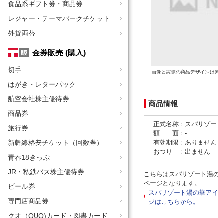
食品系ギフト券・商品券
レジャー・テーマパークチケット
外貨両替
金券販売 (購入)
切手
画像と実際の商品デザインは
はがき・レターパック
航空会社株主優待券
商品情報
商品券
正式名称：スパリゾー
旅行券
額 面：-
有効期限：ありません
新幹線格安チケット（回数券）
おつり ：出ません
青春18きっぷ
JR・私鉄バス株主優待券
こちらはスパリゾート湯の
ページとなります。
ビール券
スパリゾート湯の華アイ
専門店商品券
ジはこちらから。
クオ（QUO)カード・図書カード