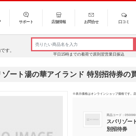
P
サポート
店舗情報
お問合せ
口コミ
LINE
FAQ
お電話
ご利用ガイド
メール
舗です。
平日15時までの着荷で原則翌営業日振込
リゾート湯の華アイランド 特別招待券の
※表示価格はオンラインショップ価格です。
商品コード：050099
スパリゾー
別招待券