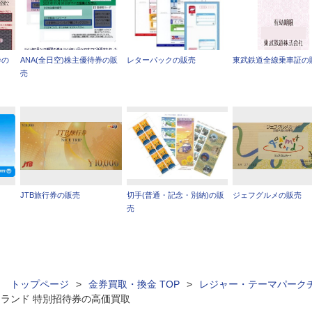
券の
ANA(全日空)株主優待券の販
レターパックの販売
東武鉄道全線乗車証の
売
JTB旅行券の販売
切手(普通・記念・別納)の販
ジェフグルメの販売
売
ィ トップページ
>
金券買取・換金 TOP
>
レジャー・テーマパーク
ランド 特別招待券の高価買取