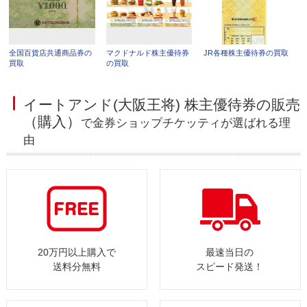
全国百貨店共通商品券の
マクドナルド株主優待券
JR各種株主優待券の買取
買取
の買取
イートアンド(大阪王将) 株主優待券の販売
（購入）
で金券ショップチケッティが選ばれる理
由
20万円以上購入で
最速当日の
送料分無料
スピード発送！