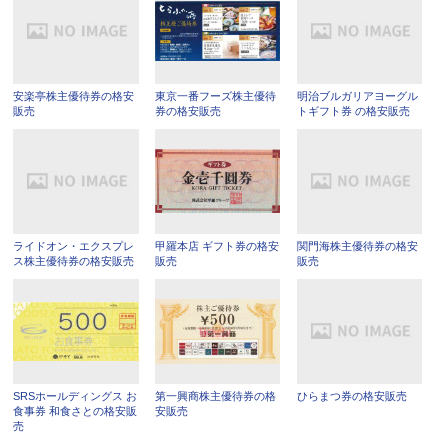
安楽亭株主優待券の格安
東京一番フーズ株主優待
明治ブルガリアヨーグル
販売
券の格安販売
トギフト券 の格安販売
ライドオン・エクスプレ
甲羅本店 ギフト券の格安
関門海株主優待券の格安
ス株主優待券の格安販売
販売
販売
SRSホールディングス お
第一興商株主優待券の格
ひらまつ券の格安販売
食事券 和食さとの格安販
安販売
売