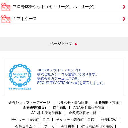
プロ野球チケット（セ・リーグ、パ・リーグ）
ギフトケース
ページトップ
Tiketyオンラインショップは
株式会社ガジーゴが運営しております。
株式会社ガジーゴはこの度、
SECURITY ACTION(1つ星)を宣言しました。
金券ショップトップページ
お知らせ・最新情報
金券買取・換金
金券販売(購入)
切手買取
ANA株主優待券買取
JAL株主優待券買取
金券買取価格一覧
チケッティ御徒町北口店
チケッティ錦糸町北口店
株優NOW
金券コラム:ちけぺでぃあ
会社概要
特商法に基づく表記