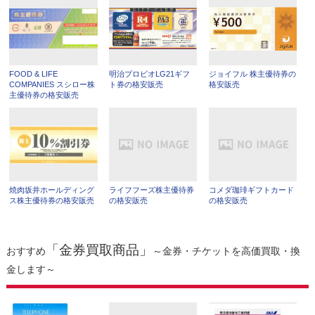
FOOD & LIFE
明治プロビオLG21ギフ
ジョイフル 株主優待券の
COMPANIES スシロー株
ト券の格安販売
格安販売
主優待券の格安販売
焼肉坂井ホールディング
ライフフーズ株主優待券
コメダ珈琲ギフトカード
ス株主優待券の格安販売
の格安販売
の格安販売
「金券買取商品」
おすすめ
～金券・チケットを高価買取・換
金します～