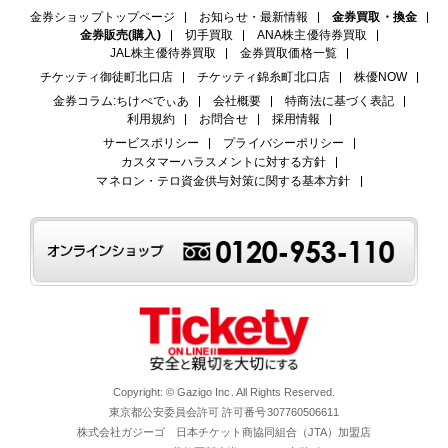
金券ショップトップページ
お知らせ・最新情報
金券買取・換金
金券販売(購入)
切手買取
ANA株主優待券買取
JAL株主優待券買取
金券買取価格一覧
チケッティ御徒町北口店
チケッティ錦糸町北口店
株優NOW
金券コラム:ちけぺでぃあ
会社概要
特商法に基づく表記
利用規約
お問合せ
採用情報
サービスポリシー
プライバシーポリシー
カスタマーハラスメントに対する方針
マネロン・テロ資金供与対策に関する基本方針
Copyright: © Gazigo Inc. All Rights Reserved.
東京都公安委員会許可 許可番号307760506611
株式会社ガジーゴ 日本チケット商協同組合（JTA）加盟店