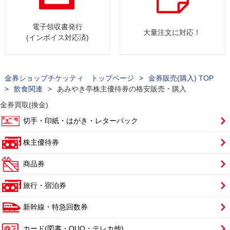
電子領収書発行
大量注文に対応！
(インボイス対応済)
金券ショップチケッティ トップページ
>
金券販売(購入) TOP
>
飲食関連
>
あみやき亭株主優待券の格安販売・購入
金券買取(換金)
切手・印紙・はがき・レターパック
株主優待券
商品券
旅行・宿泊券
新幹線・特急回数券
カード(図書・QUO・テレカ他)