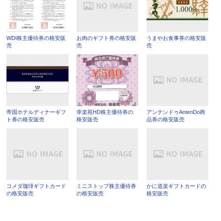
WDI株主優待券の格安販
お肉のギフト券の格安販
うまやお食事券の格安販
売
売
売
帝国ホテルディナーギフ
幸楽苑HD株主優待券の
アンテンドゥAntenDo商
ト券の格安販売
格安販売
品券の格安販売
コメダ珈琲ギフトカード
ミニストップ株主優待券
かに道楽ギフトカードの
の格安販売
の格安販売
格安販売