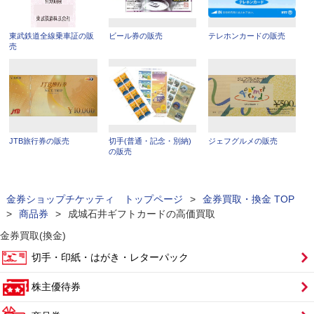
東武鉄道全線乗車証の販
ビール券の販売
テレホンカードの販売
売
JTB旅行券の販売
切手(普通・記念・別納)
ジェフグルメの販売
の販売
金券ショップチケッティ トップページ
>
金券買取・換金 TOP
>
商品券
>
成城石井ギフトカードの高価買取
金券買取(換金)
切手・印紙・はがき・レターパック
株主優待券