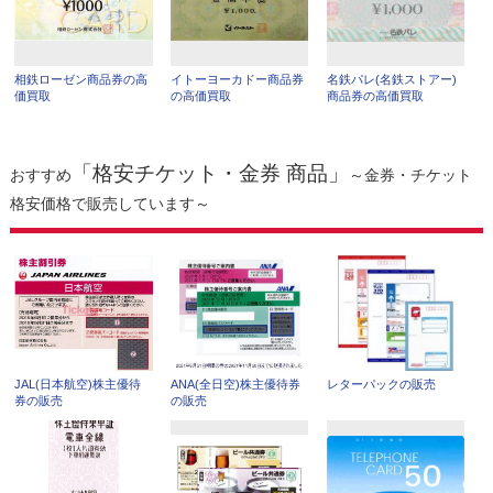
相鉄ローゼン商品券の高
イトーヨーカドー商品券
名鉄パレ(名鉄ストアー)
価買取
の高価買取
商品券の高価買取
「格安チケット・金券 商品」
おすすめ
～金券・チケット
格安価格で販売しています～
JAL(日本航空)株主優待
ANA(全日空)株主優待券
レターパックの販売
券の販売
の販売