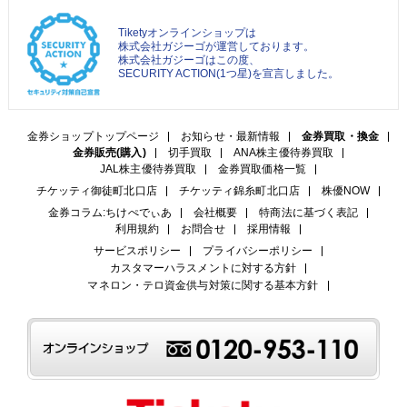
Tiketyオンラインショップは
株式会社ガジーゴが運営しております。
株式会社ガジーゴはこの度、
SECURITY ACTION(1つ星)を宣言しました。
金券ショップトップページ
お知らせ・最新情報
金券買取・換金
金券販売(購入)
切手買取
ANA株主優待券買取
JAL株主優待券買取
金券買取価格一覧
チケッティ御徒町北口店
チケッティ錦糸町北口店
株優NOW
金券コラム:ちけぺでぃあ
会社概要
特商法に基づく表記
利用規約
お問合せ
採用情報
サービスポリシー
プライバシーポリシー
カスタマーハラスメントに対する方針
マネロン・テロ資金供与対策に関する基本方針