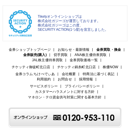
Tiketyオンラインショップは
株式会社ガジーゴが運営しております。
株式会社ガジーゴはこの度、
SECURITY ACTION(1つ星)を宣言しました。
金券ショップトップページ
お知らせ・最新情報
金券買取・換金
金券販売(購入)
切手買取
ANA株主優待券買取
JAL株主優待券買取
金券買取価格一覧
チケッティ御徒町北口店
チケッティ錦糸町北口店
株優NOW
金券コラム:ちけぺでぃあ
会社概要
特商法に基づく表記
利用規約
お問合せ
採用情報
サービスポリシー
プライバシーポリシー
カスタマーハラスメントに対する方針
マネロン・テロ資金供与対策に関する基本方針