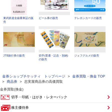
東武鉄道全線乗車証の販
ビール券の販売
テレホンカードの販売
売
JTB旅行券の販売
切手(普通・記念・別納)
ジェフグルメの販売
の販売
金券ショップチケッティ トップページ
>
金券買取・換金 TOP
>
商品券
>
忠実屋商品券の高価買取
金券買取(換金)
切手・印紙・はがき・レターパック
株主優待券