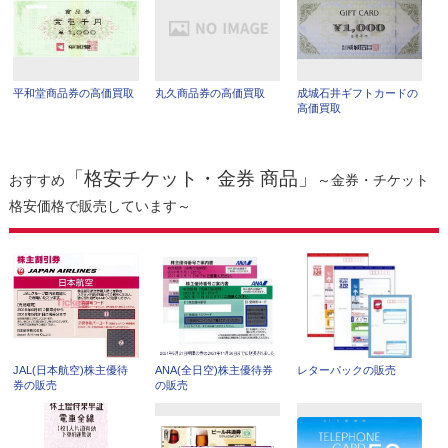
平和堂商品券の高価買取
丸久商品券の高価買取
成城石井ギフトカードの
高価買取
「格安チケット・金券 商品」
おすすめ
～金券・チケット
格安価格で販売しています～
JAL(日本航空)株主優待
ANA(全日空)株主優待券
レターパックの販売
券の販売
の販売