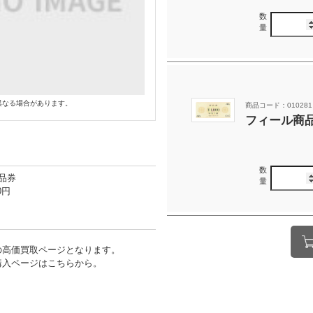
数
量
異なる場合があります。
商品コード：010281
フィール商品券
数
品券
量
0円
の高価買取ページとなります。
購入ページはこちらから。