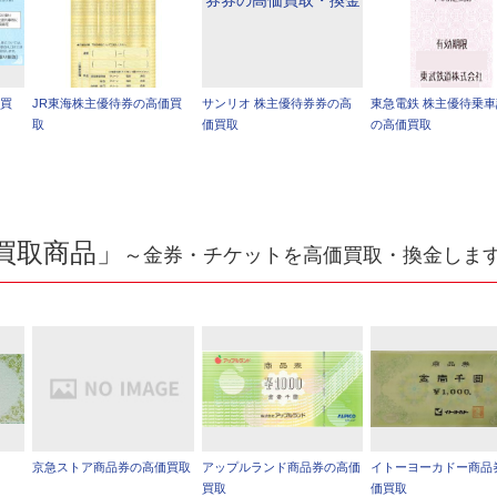
価買
JR東海株主優待券の高価買
サンリオ 株主優待券券の高
東急電鉄 株主優待乗
取
価買取
の高価買取
買取商品」
～金券・チケットを高価買取・換金しま
京急ストア商品券の高価買取
アップルランド商品券の高価
イトーヨーカドー商品
買取
価買取