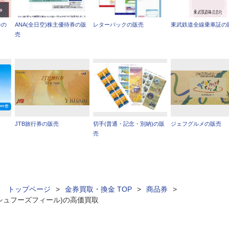
券の
ANA(全日空)株主優待券の販
レターパックの販売
東武鉄道全線乗車証の
売
JTB旅行券の販売
切手(普通・記念・別納)の販
ジェフグルメの販売
売
ィ トップページ
>
金券買取・換金 TOP
>
商品券
>
シュフーズフィール)の高価買取