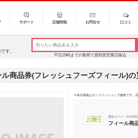
P
サポート
店舗情報
お問合せ
口コミ
LINE
FAQ
お電話
ご利用ガイド
メール
舗です。
平日15時までの着荷で原則翌営業日振込
ール商品券(フレッシュフーズフィール)の
※表示価格はオンラインショップ価格です。
商品コード：010280
フィール商品