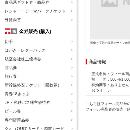
食品系ギフト券・商品券
レジャー・テーマパークチケット
外貨両替
金券販売 (購入)
切手
画像と実際の商品デザインは
はがき・レターパック
航空会社株主優待券
商品情報
商品券
正式名称：フィール商
旅行券
額 面：500円/1,00
有効期限：ありません
新幹線格安チケット（回数券）
おつり ：-
青春18きっぷ
JR・私鉄バス株主優待券
こちらはフィール商品券
フィール商品券の販売・
ビール券
専門店商品券
クオ（QUO)カード・図書カード