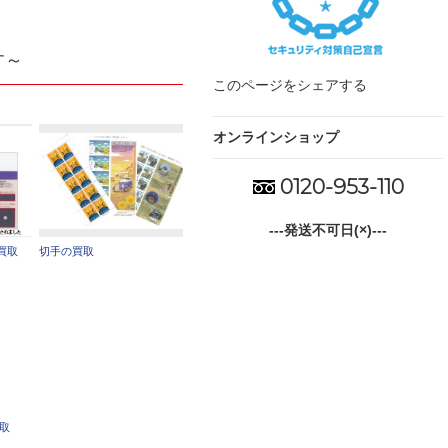
す～
このページをシェアする
オンラインショップ
0120-953-110
---発送不可日(×)---
買取
切手の買取
買取