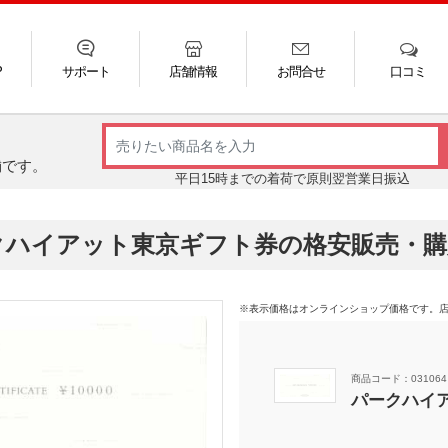
P
サポート
店舗情報
お問合せ
口コミ
LINE
FAQ
お電話
ご利用ガイド
メール
舗です。
平日15時までの着荷で原則翌営業日振込
クハイアット東京ギフト券の格安販売・購
※表示価格はオンラインショップ価格です。
商品コード：031064
パークハイアッ