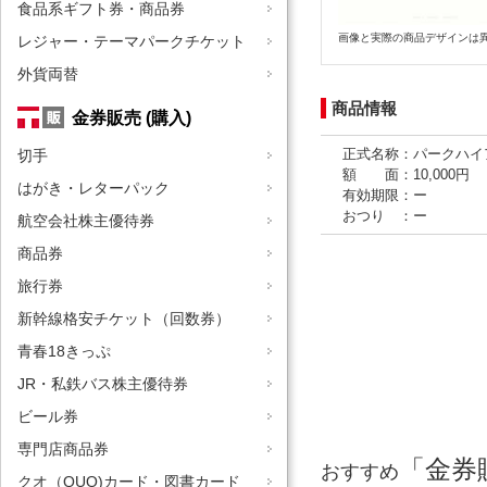
食品系ギフト券・商品券
画像と実際の商品デザインは
レジャー・テーマパークチケット
外貨両替
商品情報
金券販売 (購入)
正式名称：パークハイ
切手
額 面：10,000円
はがき・レターパック
有効期限：ー
おつり ：ー
航空会社株主優待券
商品券
旅行券
新幹線格安チケット（回数券）
青春18きっぷ
JR・私鉄バス株主優待券
ビール券
専門店商品券
「金券
おすすめ
クオ（QUO)カード・図書カード