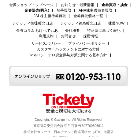
金券ショップトップページ
お知らせ・最新情報
金券買取・換金
金券販売(購入)
切手買取
ANA株主優待券買取
JAL株主優待券買取
金券買取価格一覧
チケッティ御徒町北口店
チケッティ錦糸町北口店
株優NOW
金券コラム:ちけぺでぃあ
会社概要
特商法に基づく表記
利用規約
お問合せ
採用情報
サービスポリシー
プライバシーポリシー
カスタマーハラスメントに対する方針
マネロン・テロ資金供与対策に関する基本方針
Copyright: © Gazigo Inc. All Rights Reserved.
東京都公安委員会許可 許可番号307760506611
株式会社ガジーゴ 日本チケット商協同組合（JTA）加盟店