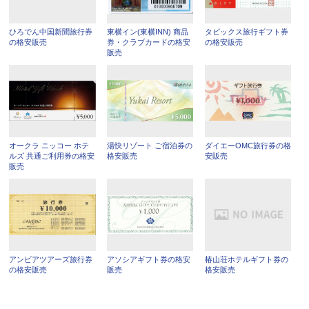
ひろでん中国新聞旅行券
東横イン(東横INN) 商品
タビックス旅行ギフト券
の格安販売
券・クラブカードの格安
の格安販売
販売
オークラ ニッコー ホテ
湯快リゾート ご宿泊券の
ダイエーOMC旅行券の格
ルズ 共通ご利用券の格安
格安販売
安販売
販売
アンビアツアーズ旅行券
アソシアギフト券の格安
椿山荘ホテルギフト券の
の格安販売
販売
格安販売