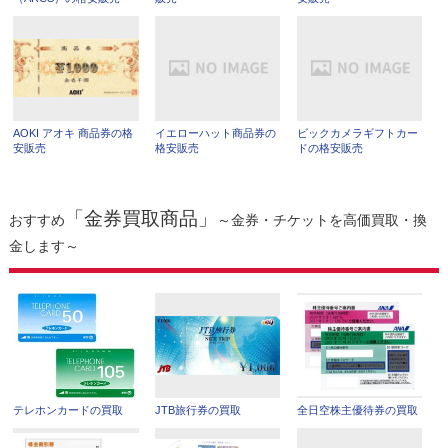
AOKI アオキ 商品券の格
イエローハット商品券の
ビックカメラギフトカー
安販売
格安販売
ドの格安販売
「金券買取商品」
おすすめ
～金券・チケットを高価買取・換
金します～
テレホンカードの買取
JTB旅行券の買取
全日空株主優待券の買取