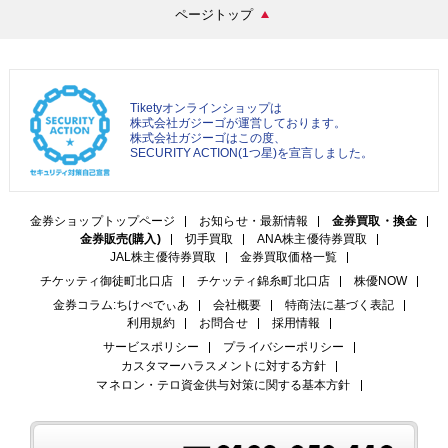
ページトップ
Tiketyオンラインショップは
株式会社ガジーゴが運営しております。
株式会社ガジーゴはこの度、
SECURITY ACTION(1つ星)を宣言しました。
金券ショップトップページ
お知らせ・最新情報
金券買取・換金
金券販売(購入)
切手買取
ANA株主優待券買取
JAL株主優待券買取
金券買取価格一覧
チケッティ御徒町北口店
チケッティ錦糸町北口店
株優NOW
金券コラム:ちけぺでぃあ
会社概要
特商法に基づく表記
利用規約
お問合せ
採用情報
サービスポリシー
プライバシーポリシー
カスタマーハラスメントに対する方針
マネロン・テロ資金供与対策に関する基本方針