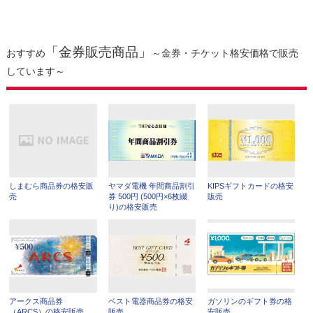
「金券販売商品」
おすすめ
～金券・チケット格安価格で販売
しています～
しまむら商品券の格安販
ヤマダ電機 年間商品割引
KIPSギフトカードの格安
売
券 500円 (500円×6枚綴
販売
り)の格安販売
アークス商品券
ベスト電器商品券の格安
ガソリンのギフト券の格
（ARCS）の格安販売
販売
安販売