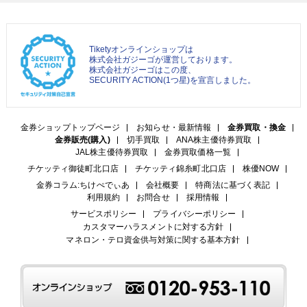
Tiketyオンラインショップは
株式会社ガジーゴが運営しております。
株式会社ガジーゴはこの度、
SECURITY ACTION(1つ星)を宣言しました。
金券ショップトップページ
お知らせ・最新情報
金券買取・換金
金券販売(購入)
切手買取
ANA株主優待券買取
JAL株主優待券買取
金券買取価格一覧
チケッティ御徒町北口店
チケッティ錦糸町北口店
株優NOW
金券コラム:ちけぺでぃあ
会社概要
特商法に基づく表記
利用規約
お問合せ
採用情報
サービスポリシー
プライバシーポリシー
カスタマーハラスメントに対する方針
マネロン・テロ資金供与対策に関する基本方針