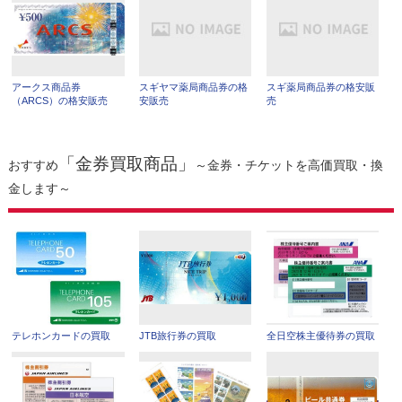
アークス商品券
スギヤマ薬局商品券の格
スギ薬局商品券の格安販
（ARCS）の格安販売
安販売
売
「金券買取商品」
おすすめ
～金券・チケットを高価買取・換
金します～
テレホンカードの買取
JTB旅行券の買取
全日空株主優待券の買取