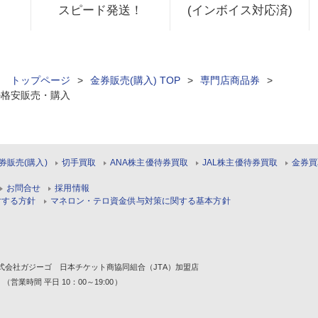
スピード発送！
(インボイス対応済)
ィ トップページ
>
金券販売(購入) TOP
>
専門店商品券
>
の格安販売・購入
券販売(購入)
切手買取
ANA株主優待券買取
JAL株主優待券買取
金券買
お問合せ
採用情報
対する方針
マネロン・テロ資金供与対策に関する基本方針
1 株式会社ガジーゴ 日本チケット商協同組合（JTA）加盟店
 （営業時間 平日 10：00～19:00）