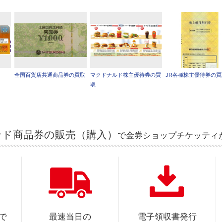
全国百貨店共通商品券の買取
マクドナルド株主優待券の買
JR各種株主優待券の
取
ンド商品券の販売（購入）
で金券ショップチケッティ
で
最速当日の
電子領収書発行