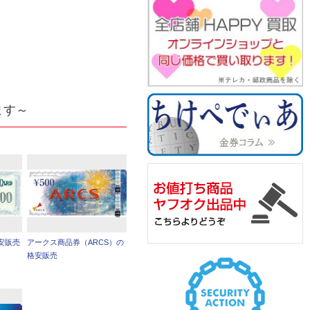
ます～
安販売
アークス商品券（ARCS）の
格安販売