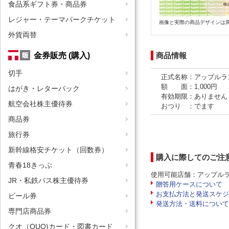
食品系ギフト券・商品券
レジャー・テーマパークチケット
画像と実際の商品デザインは
外貨両替
金券販売 (購入)
商品情報
切手
正式名称：アップルラ
額 面：1,000円
はがき・レターパック
有効期限：ありません
航空会社株主優待券
おつり ：でます
商品券
旅行券
新幹線格安チケット（回数券）
購入に際してのご注
青春18きっぷ
使用可能店舗：アップル
JR・私鉄バス株主優待券
贈答用ケースについて
お支払方法と発送スケジ
ビール券
発送方法・送料について
専門店商品券
クオ（QUO)カード・図書カード