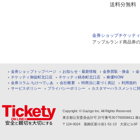
送料分無料
金券ショップチケッテ
アップルランド商品券
金券ショップトップページ
お知らせ・最新情報
金券買取・換金
金
チケッティ御徒町北口店
チケッティ錦糸町北口店
株優NOW
金券コラム:ちけぺでぃあ
会社概要
特商法に基づく表記
利用規約
サービスポリシー
プライバシーポリシー
カスタマーハラスメントに
Copyright: © Gazigo Inc. All Rights Reserved.
東京都公安委員会許可 許可番号30776050661
〒124-0024 葛飾区新小岩1-51-13 大栄ビル5F