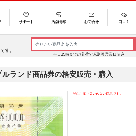
P
サポート
店舗情報
お問合せ
口コミ
LINE
FAQ
お電話
ご利用ガイド
メール
舗です。
平日15時までの着荷で原則翌営業日振込
プルランド商品券の格安販売・購入
現在お取り扱いのない商品です。