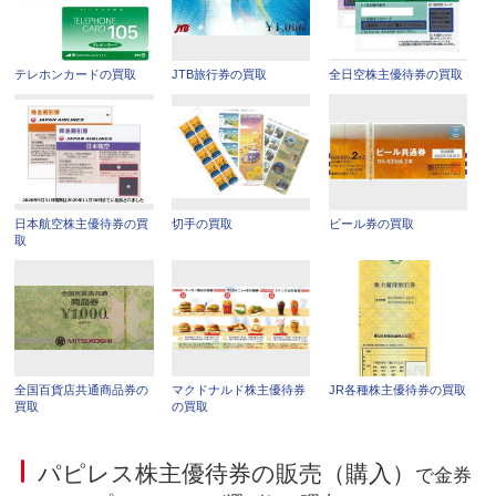
テレホンカードの買取
JTB旅行券の買取
全日空株主優待券の買取
日本航空株主優待券の買
切手の買取
ビール券の買取
取
全国百貨店共通商品券の
マクドナルド株主優待券
JR各種株主優待券の買取
買取
の買取
パピレス株主優待券の販売（購入）
で金券