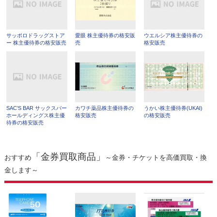
サッポロドラッグストア
愛眼 株主優待券の格安販
ウエルシア株主優待券の
ー 株主優待券の格安販売
売
格安販売
SAC’S BAR サックスバー
カワチ薬品株主優待券の
うかい株主優待券(UKAI)
ホールディングス株主優
格安販売
の格安販売
待券の格安販売
「金券買取商品」
おすすめ
～金券・チケットを高価買取・換
金します～