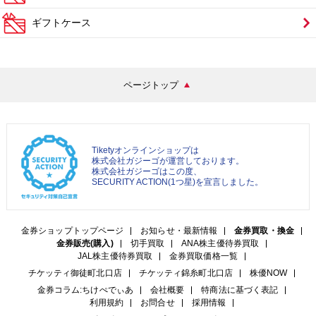
ギフトケース
ページトップ
Tiketyオンラインショップは
株式会社ガジーゴが運営しております。
株式会社ガジーゴはこの度、
SECURITY ACTION(1つ星)を宣言しました。
金券ショップトップページ
お知らせ・最新情報
金券買取・換金
金券販売(購入)
切手買取
ANA株主優待券買取
JAL株主優待券買取
金券買取価格一覧
チケッティ御徒町北口店
チケッティ錦糸町北口店
株優NOW
金券コラム:ちけぺでぃあ
会社概要
特商法に基づく表記
利用規約
お問合せ
採用情報