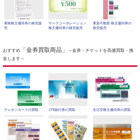
東映株主優待券の格安販
サーラコーポレーション
東急不動産 株主優待券の
売
株主優待券の格安販売
格安販売
「金券買取商品」
おすすめ
～金券・チケットを高価買取・換
金します～
テレホンカードの買取
JTB旅行券の買取
全日空株主優待券の買取