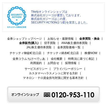
Tiketyオンラインショップは
株式会社ガジーゴが運営しております。
株式会社ガジーゴはこの度、
SECURITY ACTION(1つ星)を宣言しました。
金券ショップトップページ
お知らせ・最新情報
金券買取・換金
金券販売(購入)
切手買取
ANA株主優待券買取
JAL株主優待券買取
金券買取価格一覧
チケッティ御徒町北口店
チケッティ錦糸町北口店
株優NOW
金券コラム:ちけぺでぃあ
会社概要
特商法に基づく表記
利用規約
お問合せ
採用情報
サービスポリシー
プライバシーポリシー
カスタマーハラスメントに対する方針
マネロン・テロ資金供与対策に関する基本方針