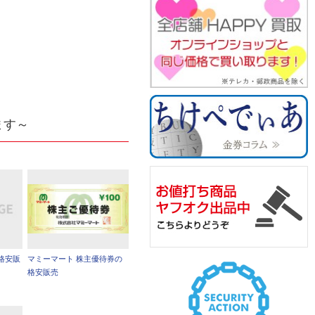
ます～
格安販
マミーマート 株主優待券の
格安販売