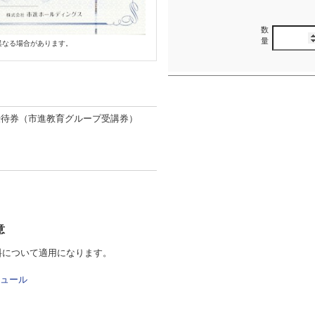
数
量
異なる場合があります。
優待券（市進教育グループ受講券）
意
料について適用になります。
ュール