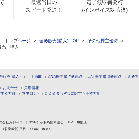
で
最速当日の
電子領収書発行
スピード発送！
(インボイス対応済)
ィ トップページ
>
金券販売(購入) TOP
>
その他株主優待
>
販売・購入
券販売(購入)
切手買取
ANA株主優待券買取
JAL株主優待券買取
金券買
お問合せ
採用情報
対する方針
マネロン・テロ資金供与対策に関する基本方針
1 株式会社ガジーゴ 日本チケット商協同組合（JTA）加盟店
 （営業時間 平日 10：00～19:00）