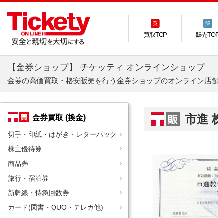
買取TOP
販売TO
【金券ショップ】 チケッティ オンラインショップ
金券の高価買取・格安販売を行う金券ショップのオンライン店
市進
金券買取 (換金)
切手・印紙・はがき・レターパック
株主優待券
商品券
旅行・宿泊券
新幹線・特急回数券
カード(図書・QUO・テレカ他)