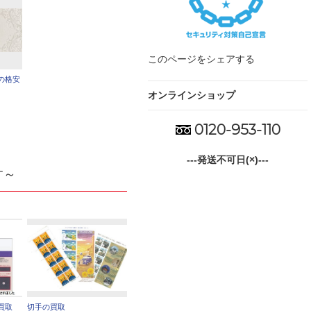
このページをシェアする
の格安
オンラインショップ
0120-953-110
---発送不可日(×)---
す～
買取
切手の買取