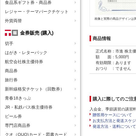
食品系ギフト券・商品券
レジャー・テーマパークチケット
画像と実際の商品デザインは
外貨両替
金券販売 (購入)
商品情報
切手
正式名称：市進 株主
はがき・レターパック
額 面：5,000円
航空会社株主優待券
有効期限：あります
おつり ：でません
商品券
旅行券
新幹線格安チケット（回数券）
青春18きっぷ
購入に際してのご注
JR・私鉄バス株主優待券
入会金、季節講習の講習
贈答用ケースについて
ビール券
お支払方法と発送スケジ
専門店商品券
発送方法・送料について
クオ（QUO)カード・図書カード