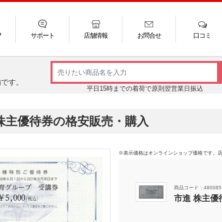
P
サポート
店舗情報
お問合せ
口コミ
LINE
FAQ
お電話
ご利用ガイド
メール
舗です。
平日15時までの着荷で原則翌営業日振込
 株主優待券の格安販売・購入
※表示価格はオンラインショップ価格です。
商品コード：480085
市進 株主優待