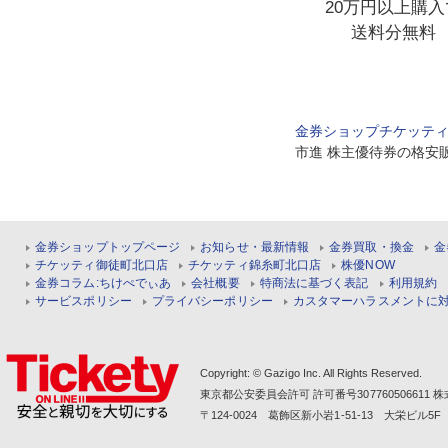
20万円以上購入
送料分無料
金券ショップチケッテ
市進 株主優待券の格安
金券ショップトップページ
お知らせ・最新情報
金券買取・換金
金
チケッティ御徒町北口店
チケッティ錦糸町北口店
株優NOW
金券コラム:ちけぺでぃあ
会社概要
特商法に基づく表記
利用規約
サービスポリシー
プライバシーポリシー
カスタマーハラスメントに
Copyright: © Gazigo Inc. All Rights Reserved.
東京都公安委員会許可 許可番号30776050661
〒124-0024 葛飾区新小岩1-51-13 大栄ビル5F