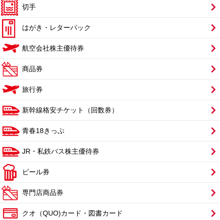
切手
はがき・レターパック
航空会社株主優待券
商品券
旅行券
新幹線格安チケット（回数券）
青春18きっぷ
JR・私鉄バス株主優待券
ビール券
専門店商品券
クオ（QUO)カード・図書カード