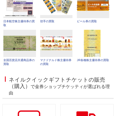
日本航空株主優待券の買
切手の買取
ビール券の買取
取
全国百貨店共通商品券の
マクドナルド株主優待券
JR各種株主優待券の買取
買取
の買取
ネイルクイックギフトチケットの販売
（購入）
で金券ショップチケッティが選ばれる理
由