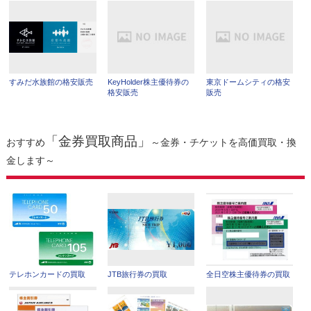
すみだ水族館の格安販売
KeyHolder株主優待券の
東京ドームシティの格安
格安販売
販売
「金券買取商品」
おすすめ
～金券・チケットを高価買取・換
金します～
テレホンカードの買取
JTB旅行券の買取
全日空株主優待券の買取