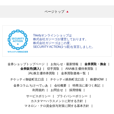
ページトップ
Tiketyオンラインショップは
株式会社ガジーゴが運営しております。
株式会社ガジーゴはこの度、
SECURITY ACTION(1つ星)を宣言しました。
金券ショップトップページ
お知らせ・最新情報
金券買取・換金
金券販売(購入)
切手買取
ANA株主優待券買取
JAL株主優待券買取
金券買取価格一覧
チケッティ御徒町北口店
チケッティ錦糸町北口店
株優NOW
金券コラム:ちけぺでぃあ
会社概要
特商法に基づく表記
利用規約
お問合せ
採用情報
サービスポリシー
プライバシーポリシー
カスタマーハラスメントに対する方針
マネロン・テロ資金供与対策に関する基本方針