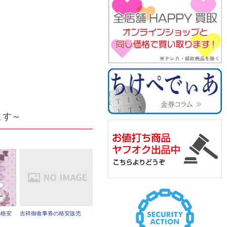
ます～
の格安
吉祥御食事券の格安販売