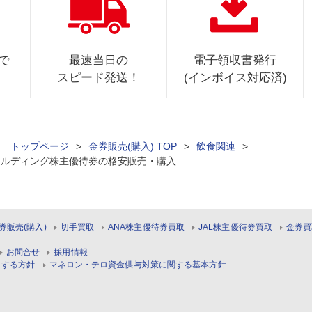
で
最速当日の
電子領収書発行
スピード発送！
(インボイス対応済)
ィ トップページ
>
金券販売(購入) TOP
>
飲食関連
>
ールディング株主優待券の格安販売・購入
券販売(購入)
切手買取
ANA株主優待券買取
JAL株主優待券買取
金券買
お問合せ
採用情報
対する方針
マネロン・テロ資金供与対策に関する基本方針