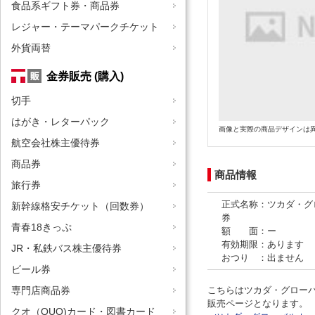
食品系ギフト券・商品券
レジャー・テーマパークチケット
外貨両替
金券販売 (購入)
切手
はがき・レターパック
画像と実際の商品デザインは
航空会社株主優待券
商品券
商品情報
旅行券
正式名称：ツカダ・グ
新幹線格安チケット（回数券）
券
青春18きっぷ
額 面：ー
有効期限：あります
JR・私鉄バス株主優待券
おつり ：出ません
ビール券
こちらはツカダ・グロー
専門店商品券
販売ページとなります。
クオ（QUO)カード・図書カード