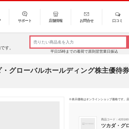
P
サポート
店舗情報
お問合せ
口コミ
LINE
FAQ
お電話
ご利用ガイド
メール
舗です。
平日15時までの着荷で原則翌営業日振込
ダ・グローバルホールディング株主優待券
※表示価格はオンラインショップ価格です。
商品コード：420160
ツカダ・グ