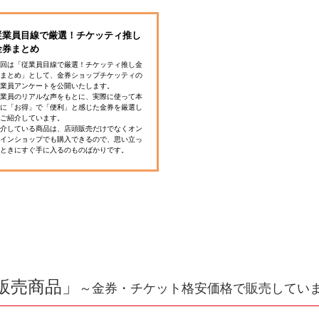
従業員目線で厳選！チケッティ推し
金券まとめ
回は「従業員目線で厳選！チケッティ推し金
まとめ」として、金券ショップチケッティの
業員アンケートを公開いたします。
業員のリアルな声をもとに、実際に使って本
に「お得」で「便利」と感じた金券を厳選し
ご紹介しています。
介している商品は、店頭販売だけでなくオン
インショップでも購入できるので、思い立っ
ときにすぐ手に入るのものばかりです。
販売商品」
～金券・チケット格安価格で販売してい