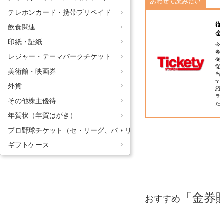
あわせて読みたい
テレホンカード・携帯プリペイド
飲食関連
印紙・証紙
今
券
レジャー・テーマパークチケット
従
従
美術館・映画券
当
て
外貨
紹
ラ
その他株主優待
た
年賀状（年賀はがき）
プロ野球チケット（セ・リーグ、パ・リーグ）
ギフトケース
「金券
おすすめ