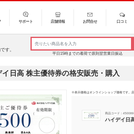
P
サポート
店舗情報
お問合せ
口コミ
LINE
FAQ
お電話
ご利用ガイド
メール
舗です。
平日15時までの着荷で原則翌営業日振込
デイ日高 株主優待券の格安販売・購入
※表示価格はオンラインショップ価格です。
商品コード：450089
ハイデイ日高