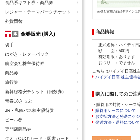
食品系ギフト券・商品券
レジャー・テーマパークチケット
画像と実際の商品デザインは
外貨両替
商品情報
金券販売 (購入)
切手
正式名称：ハイデイ日
額 面：500円
はがき・レターパック
有効期限：あります
おつり ：でません
航空会社株主優待券
こちらはハイデイ日高株
商品券
ハイデイ日高 株主優待
旅行券
新幹線格安チケット（回数券）
購入に際してのご注
青春18きっぷ
・贈答用の封筒・ケース
JR・私鉄バス株主優待券
贈答用ケースについて
お支払方法と発送スケジ
ビール券
発送方法・送料について
専門店商品券
クオ（QUO)カード・図書カード