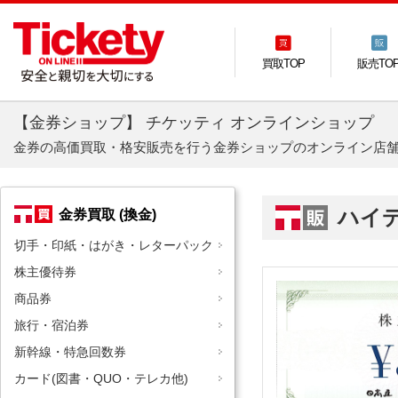
買取TOP
販売TO
【金券ショップ】 チケッティ オンラインショップ
金券の高価買取・格安販売を行う金券ショップのオンライン店
ハイ
金券買取 (換金)
切手・印紙・はがき・レターパック
株主優待券
商品券
旅行・宿泊券
新幹線・特急回数券
カード(図書・QUO・テレカ他)