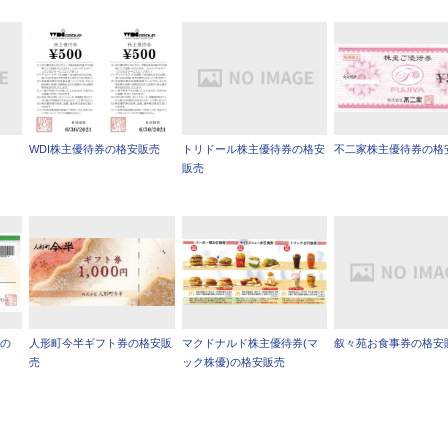
WDI株主優待券の格安販売
トリドール株主優待券の格安
不二家株主優待券の格
販売
券の
人形町今半ギフト券の格安販
マクドナルド株主優待券(マ
叙々苑お食事券の格安
売
ック株優)の格安販売