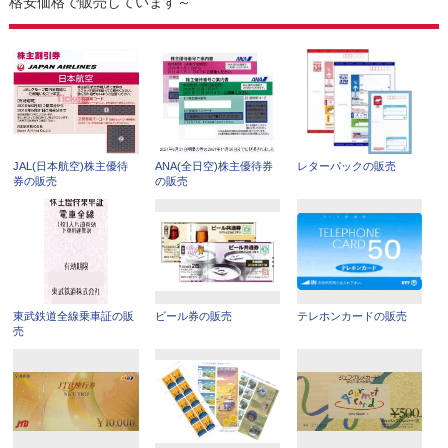
格安価格で販売しています～
JAL(日本航空)株主優待
ANA(全日空)株主優待券
レターパックの販売
券の販売
の販売
東武鉄道全線乗車証の販
ビール券の販売
テレホンカードの販売
売