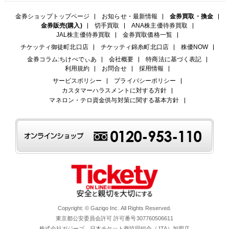
金券ショップトップページ
お知らせ・最新情報
金券買取・換金
金券販売(購入)
切手買取
ANA株主優待券買取
JAL株主優待券買取
金券買取価格一覧
チケッティ御徒町北口店
チケッティ錦糸町北口店
株優NOW
金券コラム:ちけぺでぃあ
会社概要
特商法に基づく表記
利用規約
お問合せ
採用情報
サービスポリシー
プライバシーポリシー
カスタマーハラスメントに対する方針
マネロン・テロ資金供与対策に関する基本方針
Copyright: © Gazigo Inc. All Rights Reserved.
東京都公安委員会許可 許可番号307760506611
株式会社ガジーゴ 日本チケット商協同組合（JTA）加盟店