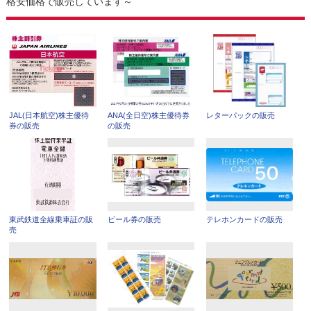
格安価格で販売しています～
JAL(日本航空)株主優待
ANA(全日空)株主優待券
レターパックの販売
券の販売
の販売
東武鉄道全線乗車証の販
ビール券の販売
テレホンカードの販売
売