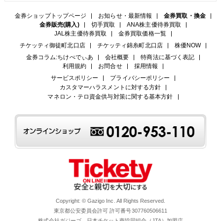
金券ショップトップページ
お知らせ・最新情報
金券買取・換金
金券販売(購入)
切手買取
ANA株主優待券買取
JAL株主優待券買取
金券買取価格一覧
チケッティ御徒町北口店
チケッティ錦糸町北口店
株優NOW
金券コラム:ちけぺでぃあ
会社概要
特商法に基づく表記
利用規約
お問合せ
採用情報
サービスポリシー
プライバシーポリシー
カスタマーハラスメントに対する方針
マネロン・テロ資金供与対策に関する基本方針
Copyright: © Gazigo Inc. All Rights Reserved.
東京都公安委員会許可 許可番号307760506611
株式会社ガジーゴ 日本チケット商協同組合（JTA）加盟店