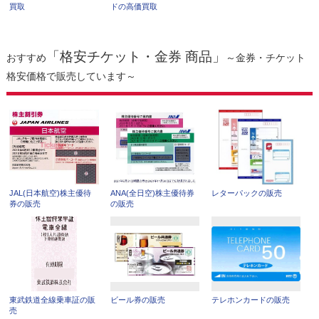
買取
ドの高価買取
「格安チケット・金券 商品」
おすすめ
～金券・チケット
格安価格で販売しています～
JAL(日本航空)株主優待
ANA(全日空)株主優待券
レターパックの販売
券の販売
の販売
東武鉄道全線乗車証の販
ビール券の販売
テレホンカードの販売
売