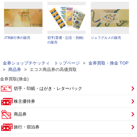
JTB旅行券の販売
切手(普通・記念・別納)
ジェフグルメの販売
の販売
金券ショップチケッティ トップページ
>
金券買取・換金 TOP
>
商品券
>
エコス商品券の高価買取
金券買取(換金)
切手・印紙・はがき・レターパック
株主優待券
商品券
旅行・宿泊券