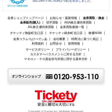
SECURITY ACTION(1つ星)を宣言しました。
金券ショップトップページ
お知らせ・最新情報
金券買取・換金
金券販売(購入)
切手買取
ANA株主優待券買取
JAL株主優待券買取
金券買取価格一覧
チケッティ御徒町北口店
チケッティ錦糸町北口店
株優NOW
金券コラム:ちけぺでぃあ
会社概要
特商法に基づく表記
利用規約
お問合せ
採用情報
サービスポリシー
プライバシーポリシー
カスタマーハラスメントに対する方針
マネロン・テロ資金供与対策に関する基本方針
Copyright: © Gazigo Inc. All Rights Reserved.