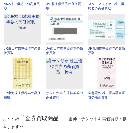
ANA株主優待券の高価買
JAL株主優待券の高価買
スターフライヤー株主優
取
取
待券の高価買取
JR東日本株主優待券の高
JR西日本株主優待券の高
JR九州株主優待券の高価
価買取
価買取
買取
JR東海株主優待券の高価
サンリオ 株主優待券券の
東急電鉄 株主優待乗車証
買取
高価買取
券の高価買取
「金券買取商品」
おすすめ
～金券・チケットを高価買取・換
金します～