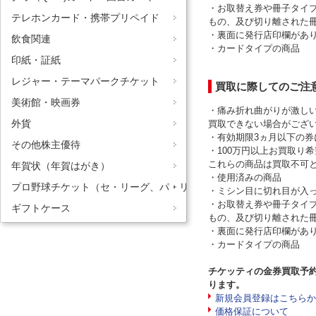
・お取替え券や冊子タイ
テレホンカード・携帯プリペイド
もの、及び切り離された
・裏面に発行店印欄があ
飲食関連
・カードタイプの商品
印紙・証紙
レジャー・テーマパークチケット
買取に際してのご注
美術館・映画券
・痛み折れ曲がりが激し
外貨
買取できない場合がご
・有効期限3ヵ月以下の
その他株主優待
・100万円以上お買取り
これらの商品は買取不可
年賀状（年賀はがき）
・使用済みの商品
プロ野球チケット（セ・リーグ、パ・リーグ）
・ミシン目に切れ目が入
・お取替え券や冊子タイ
ギフトケース
もの、及び切り離された
・裏面に発行店印欄があ
・カードタイプの商品
チケッティの金券買取予
ります。
新規会員登録はこちらか
価格保証について