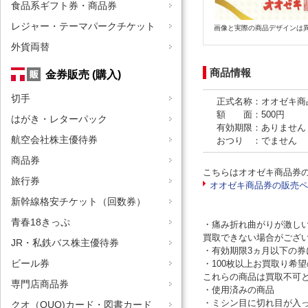
食品系ギフト券・商品券
レジャー・テーマパークチケット
画像と実際の商品デザインは
外貨両替
商品情報
金券販売 (購入)
切手
正式名称：オオゼキ商
額 面：500円
はがき・レターパック
有効期限：ありません
航空会社株主優待券
おつり ：でません
商品券
こちらはオオゼキ商品券
旅行券
オオゼキ商品券の販売ペ
新幹線格安チケット（回数券）
青春18きっぷ
・痛み折れ曲がりが激し
買取できない場合がご
JR・私鉄バス株主優待券
・有効期限3ヵ月以下の
ビール券
・100枚以上お買取り希
これらの商品は買取不可
専門店商品券
・使用済みの商品
・ミシン目に切れ目が入
クオ（QUO)カード・図書カード