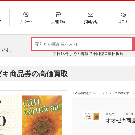
P
サポート
店舗情報
お問合せ
口コミ
LINE
FAQ
お電話
ご利用ガイド
メール
舗です。
平日15時までの着荷で原則翌営業日振込
ゼキ商品券の高価買取
※表示価格はオンラインショップ価格です。
商品コード：010135
オオゼキ商品