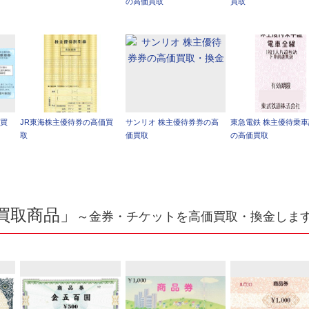
の高価買取
買取
価買
JR東海株主優待券の高価買
サンリオ 株主優待券券の高
東急電鉄 株主優待乗
取
価買取
の高価買取
買取商品」
～金券・チケットを高価買取・換金しま