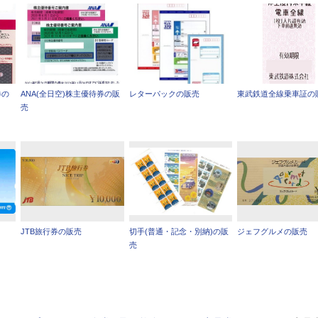
券の
ANA(全日空)株主優待券の販
レターパックの販売
東武鉄道全線乗車証の
売
JTB旅行券の販売
切手(普通・記念・別納)の販
ジェフグルメの販売
売