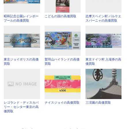
昭和記念公園レインボー
こどもの国の高価買取
志摩スペイン村 パルケエ
プールの高価買取
スパーニャの高価買取
東京ジョイポリスの高価
鷲羽山ハイランドの高価
東京ドイツ村 入場券の高
買取
買取
価買取
レゴランド・ディスカバ
ナイスジョイの高価買取
三渓園の高価買取
リー・センター東京の高
価買取