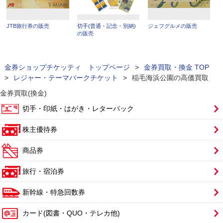
JTB旅行券の販売
切手(普通・記念・別納)
ジェフグルメの販売
の販売
金券ショップチケッティ トップページ
>
金券買取・換金 TOP
>
レジャー・テーマパークチケット
>
稲毛海浜公園の高価買取
金券買取(換金)
切手・印紙・はがき・レターパック
株主優待券
商品券
旅行・宿泊券
新幹線・特急回数券
カード(図書・QUO・テレカ他)