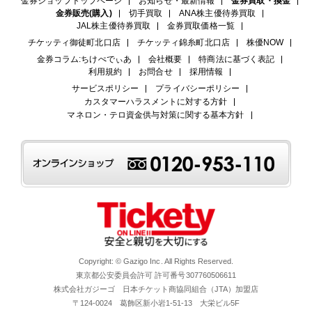
金券ショップトップページ
お知らせ・最新情報
金券買取・換金
金券販売(購入)
切手買取
ANA株主優待券買取
JAL株主優待券買取
金券買取価格一覧
チケッティ御徒町北口店
チケッティ錦糸町北口店
株優NOW
金券コラム:ちけぺでぃあ
会社概要
特商法に基づく表記
利用規約
お問合せ
採用情報
サービスポリシー
プライバシーポリシー
カスタマーハラスメントに対する方針
マネロン・テロ資金供与対策に関する基本方針
Copyright: © Gazigo Inc. All Rights Reserved.
東京都公安委員会許可 許可番号307760506611
株式会社ガジーゴ 日本チケット商協同組合（JTA）加盟店
〒124-0024 葛飾区新小岩1-51-13 大栄ビル5F