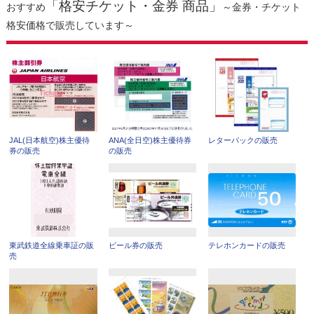
「格安チケット・金券 商品」
おすすめ
～金券・チケット
格安価格で販売しています～
JAL(日本航空)株主優待
ANA(全日空)株主優待券
レターパックの販売
券の販売
の販売
東武鉄道全線乗車証の販
ビール券の販売
テレホンカードの販売
売