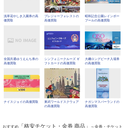
浅草花やしき入園券の高
プレジャーフォレストの
昭和記念公園レインボー
価買取
高価買取
プールの高価買取
全国共通ゆうえんち券の
シンフォニークルーズ ギ
大磯ロングビーチ入場券
高価買取
フトカードの高価買取
の高価買取
ナイスジョイの高価買取
東武ワールドスクウェア
ナガシマスパーランドの
の高価買取
高価買取
「格安チケット・金券 商品」
おすすめ
～金券・チケット