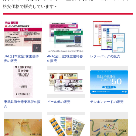
格安価格で販売しています～
JAL(日本航空)株主優待
ANA(全日空)株主優待券
レターパックの販売
券の販売
の販売
東武鉄道全線乗車証の販
ビール券の販売
テレホンカードの販売
売