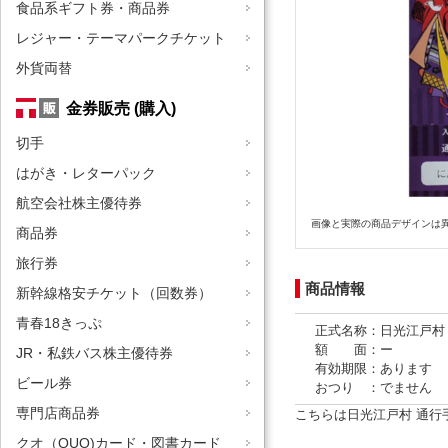
食品系ギフト券・商品券
レジャー・テーマパークチケット
外貨両替
金券販売 (購入)
切手
はがき・レターパック
航空会社株主優待券
画像と実際の商品デザインは
商品券
旅行券
商品情報
新幹線格安チケット（回数券）
青春18きっぷ
正式名称：日光江戸村
額 面：ー
JR・私鉄バス株主優待券
有効期限：あります
ビール券
おつり ：でません
専門店商品券
こちらは日光江戸村 通行
クオ（QUO)カード・図書カード