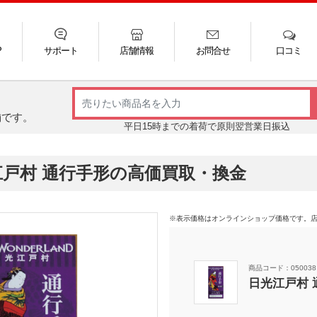
P
サポート
店舗情報
お問合せ
口コミ
LINE
FAQ
お電話
ご利用ガイド
メール
舗です。
平日15時までの着荷で原則翌営業日振込
江戸村 通行手形の高価買取・換金
※表示価格はオンラインショップ価格です。
商品コード：050038
日光江戸村 