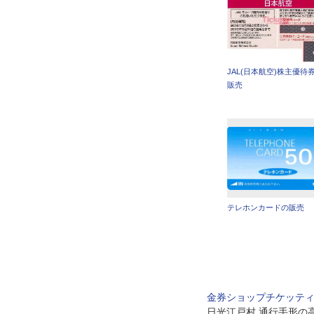
JAL(日本航空)株主優待
販売
テレホンカードの販売
金券ショップチケッテ
日光江戸村 通行手形の