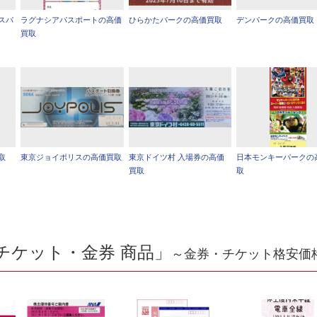
スパ
ラグナシアパスポートの高価
ひらかたパークの高価買取
デンパークの高価買取
買取
取
東京ジョイポリスの高価買取
東京ドイツ村 入場券の高価
日本モンキーパークの
買取
取
チケット・金券 商品」
～金券・チケット格安価