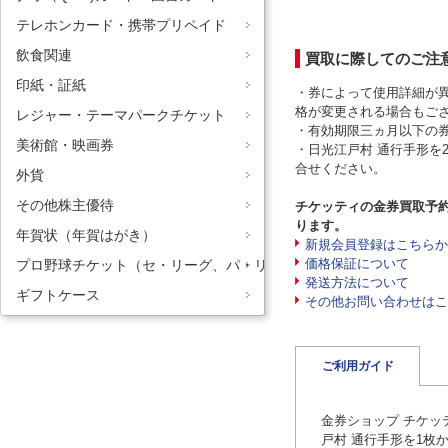
テレホンカード・携帯プリペイド
飲食関連
買取に際してのご注
印紙・証紙
・券によって使用詳細が
格が変更される場合もご
レジャー・テーマパークチケット
・有効期限三ヵ月以下の
美術館・映画券
・日光江戸村 通行手形を
合せください。
外貨
その他株主優待
チケッティの金券買取予
ります。
年賀状（年賀はがき）
新規会員登録はこちらか
価格保証について
プロ野球チケット（セ・リーグ、パ・リーグ）
発送方法について
ギフトケース
その他お問い合わせはこ
ご利用ガイド
金券ショップ チケッ
戸村 通行手形を1枚