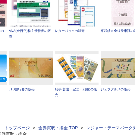
券の
ANA(全日空)株主優待券の販
レターパックの販売
東武鉄道全線乗車証の
売
JTB旅行券の販売
切手(普通・記念・別納)の販
ジェフグルメの販売
売
ィ トップページ
>
金券買取・換金 TOP
>
レジャー・テーマパーク
高価買取・換金