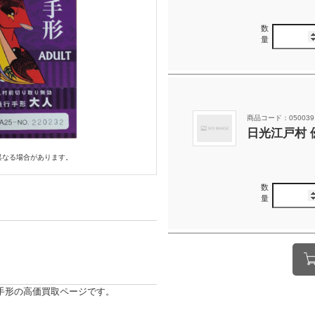
数
量
商品コード：050039
日光江戸村 
異なる場合があります。
数
量
手形の高価買取ページです。